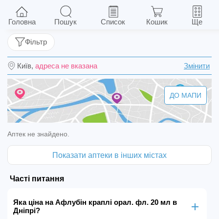
Афлубін краплі орал. фл. 20 мл
Головна
Пошук
Список
Кошик
Ще
Фільтр
Київ,
адреса не вказана
Змінити
ДО МАПИ
Аптек не знайдено.
Показати аптеки в інших містах
Часті питання
Яка ціна на Афлубін краплі орал. фл. 20 мл в
Дніпрі?