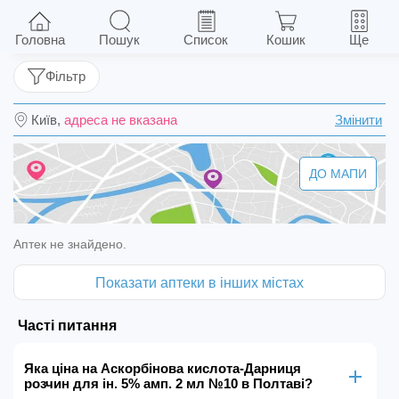
Аскорбінова кислота-Дарниця розчин для ін.
5% амп. 2 мл №10
Головна
Пошук
Список
Кошик
Ще
Фільтр
Київ,
адреса не вказана
Змінити
ДО МАПИ
Аптек не знайдено.
Показати аптеки в інших містах
Часті питання
Яка ціна на Аскорбінова кислота-Дарниця
розчин для ін. 5% амп. 2 мл №10 в Полтаві?