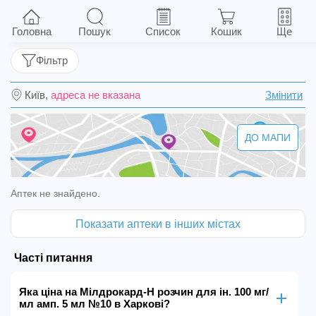
Мілдрокард-Н розчин для ін. 100 мг/мл амп. 5
мл №10
Головна
Пошук
Список
Кошик
Ще
Фільтр
Київ,
адреса не вказана
Змінити
ДО МАПИ
Аптек не знайдено.
Показати аптеки в інших містах
Часті питання
Яка ціна на Мілдрокард-Н розчин для ін. 100 мг/
мл амп. 5 мл №10 в Харкові?