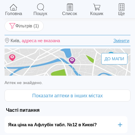
Афлубін табл. №12
Головна
Пошук
Список
Кошик
Ще
Фільтрів (1)
Київ,
адреса не вказана
Змінити
ДО МАПИ
Аптек не знайдено.
Показати аптеки в інших містах
Часті питання
Яка ціна на Афлубін табл. №12 в Києві?