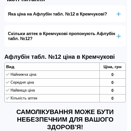
Яка ціна на Афлубін табл. №12 в Кремчукові?
Скільки аптек в Кремчукові пропонують Афлубін
табл. №12?
Афлубін табл. №12 ціна в Кремчукові
Вид
Ціна, грн
✅
Найнижча ціна
0
✅
Середня ціна
0
✅
Найвища ціна
0
✅
Кількість аптек
0
САМОЛІКУВАННЯ МОЖЕ БУТИ
НЕБЕЗПЕЧНИМ ДЛЯ ВАШОГО
ЗДОРОВ'Я!