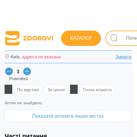
Пошук ліків
Ліки
Протизастудні (грип, ГРЗ)
Гомео
КАТАЛОГ
Афлубін табл. №12 в Кремчукові
Київ,
адреса не вказана
Змінити
Упаковка
По відстані
За ціною
Точна кількість
Аптек не знайдено.
Показати аптеки в інших містах
Часті питання