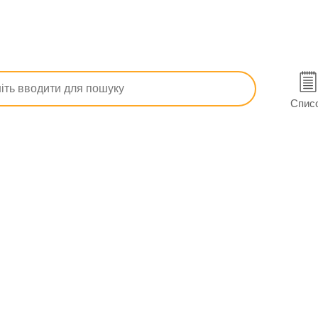
патичні
Профілактика грипу
Інші гомеопатичні препарати
Спис