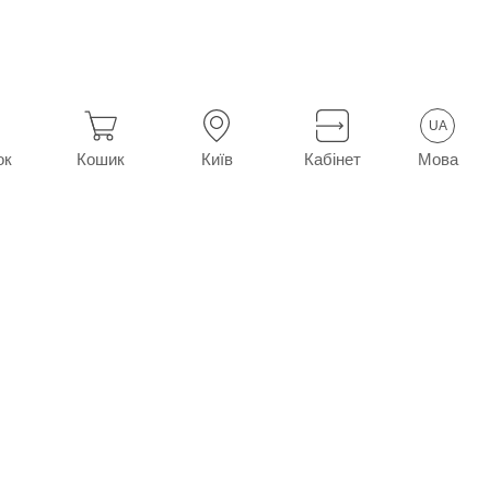
Афлубін табл. №12
UA
Мова
ок
Кошик
Київ
Кабінет