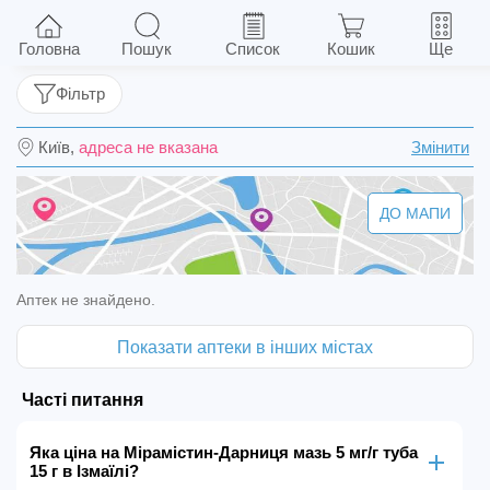
Мірамістин-Дарниця мазь 5 мг/г туба 15 г
Головна
Пошук
Список
Кошик
Ще
Фільтр
Київ,
адреса не вказана
Змінити
ДО МАПИ
Аптек не знайдено.
Показати аптеки в інших містах
Часті питання
Яка ціна на Мірамістин-Дарниця мазь 5 мг/г туба
15 г в Ізмаїлі?