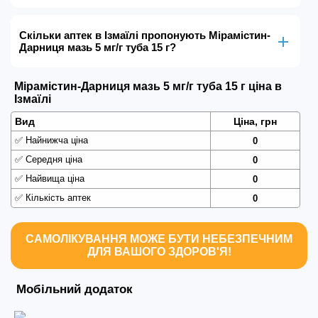
Скільки аптек в Ізмаїлі пропонують Мірамістин-
Дарниця мазь 5 мг/г туба 15 г?
Мірамістин-Дарниця мазь 5 мг/г туба 15 г ціна в
Ізмаїлі
Вид
Ціна, грн
✅
Найнижча ціна
0
✅
Середня ціна
0
✅
Найвища ціна
0
✅
Кількість аптек
0
САМОЛІКУВАННЯ МОЖЕ БУТИ НЕБЕЗПЕЧНИМ
ДЛЯ ВАШОГО ЗДОРОВ'Я!
Мобільний додаток