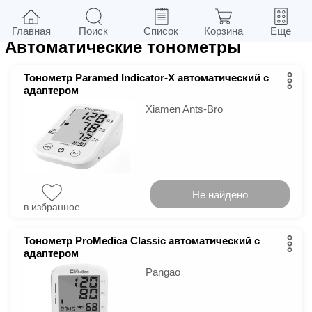
22
в г.
Киев
Фильтры
Главная
Поиск
Список
Корзина
Еще
Автоматические тонометры
Тонометр Paramed Indicator-X автоматический с
адаптером
Xiamen Ants-Bro
Не найдено
в избранное
Тонометр ProMedica Classic автоматический с
адаптером
Pangao