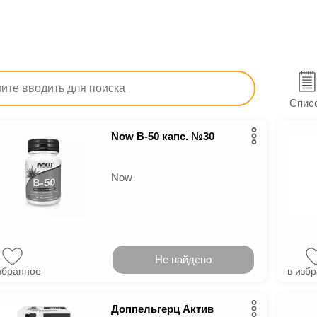
тв
Витамины и минеральные диетические добавки
Вит
витамина B
Спис
Now B-50 капс. №30
Now
Не найдено
збранное
в изб
Доппельгерц Актив