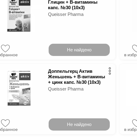
Глицин + B-витамины
капс. №30 (10х3)
Queisser Pharma
Не найдено
збранное
в изб
Доппельгерц Актив
Женьшень + B-витамины
+ цинк капс. №30 (10х3)
Queisser Pharma
Не найдено
збранное
в изб