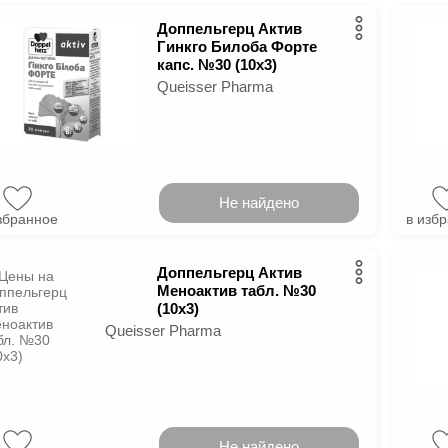
Доппельгерц Актив
Гинкго Билоба Форте
капс. №30 (10х3)
Queisser Pharma
Не найдено
збранное
в изб
Доппельгерц Актив
Меноактив табл. №30
(10х3)
Queisser Pharma
Не найдено