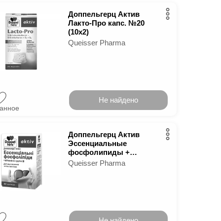
Доппельгерц Актив
Лакто-Про капс. №20
(10х2)
Queisser Pharma
Не найдено
ранное
Доппельгерц Актив
Эссенциальные
фосфолипиды +
витамины группы В капс.
Queisser Pharma
№50 (10х5)
Не найдено