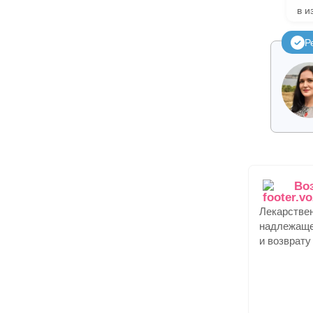
в и
Р
Во
Лекарстве
надлежаще
и возврату