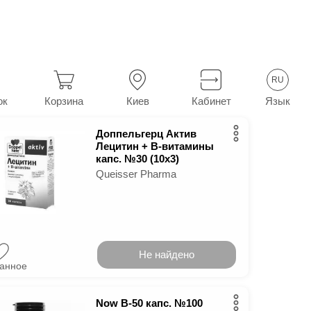
аминные добавки
Витамин B
10
в г.
Киев
RU
Язык
ок
Корзина
Киев
Кабинет
Доппельгерц Актив
Лецитин + B-витамины
капс. №30 (10х3)
Queisser Pharma
Не найдено
ранное
Now B-50 капс. №100