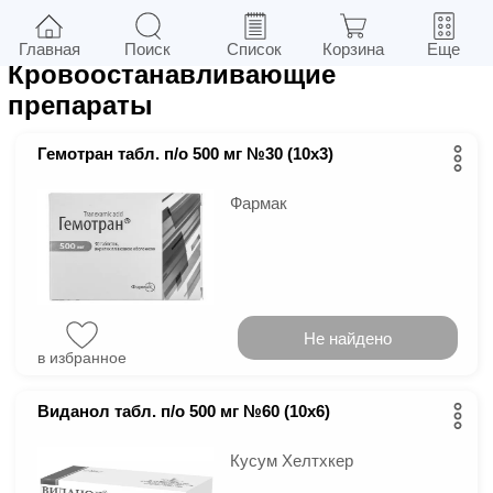
70
в г.
Киев
Фильтры
Главная
Поиск
Список
Корзина
Еще
Кровоостанавливающие
препараты
Гемотран табл. п/о 500 мг №30 (10х3)
Фармак
Не найдено
в избранное
Виданол табл. п/о 500 мг №60 (10х6)
Кусум Хелтхкер