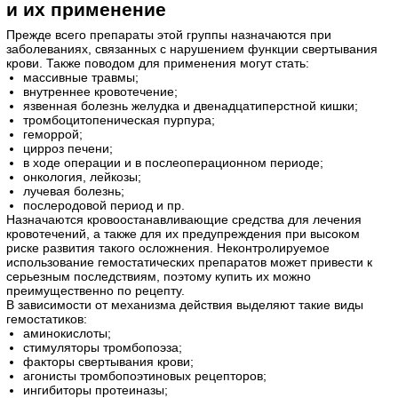
и их применение
Прежде всего препараты этой группы назначаются при
заболеваниях, связанных с нарушением функции свертывания
крови. Также поводом для применения могут стать:
массивные травмы;
внутреннее кровотечение;
язвенная болезнь желудка и двенадцатиперстной кишки;
тромбоцитопеническая пурпура;
геморрой;
цирроз печени;
в ходе операции и в послеоперационном периоде;
онкология, лейкозы;
лучевая болезнь;
послеродовой период и пр.
Назначаются кровоостанавливающие средства для лечения
кровотечений, а также для их предупреждения при высоком
риске развития такого осложнения. Неконтролируемое
использование гемостатических препаратов может привести к
серьезным последствиям, поэтому купить их можно
преимущественно по рецепту.
В зависимости от механизма действия выделяют такие виды
гемостатиков:
аминокислоты;
стимуляторы тромбопоэза;
факторы свертывания крови;
агонисты тромбопоэтиновых рецепторов;
ингибиторы протеиназы;