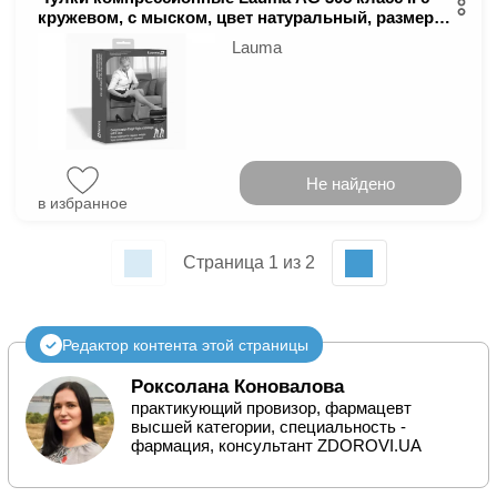
кружевом, с мыском, цвет натуральный, размер
2D
Lauma
Не найдено
в избранное
Страница 1 из 2
Редактор контента этой страницы
Роксолана Коновалова
практикующий провизор, фармацевт
высшей категории, специальность -
фармация, консультант ZDOROVI.UA