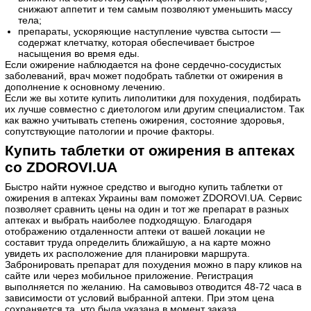
снижают аппетит и тем самым позволяют уменьшить массу
тела;
препараты, ускоряющие наступление чувства сытости —
содержат клетчатку, которая обеспечивает быстрое
насыщения во время еды.
Если ожирение наблюдается на фоне сердечно-сосудистых
заболеваний, врач может подобрать таблетки от ожирения в
дополнение к основному лечению.
Если же вы хотите купить липолитики для похудения, подбирать
их лучше совместно с диетологом или другим специалистом. Так
как важно учитывать степень ожирения, состояние здоровья,
сопутствующие патологии и прочие факторы.
Купить таблетки от ожирения в аптеках
со ZDOROVI.UA
Быстро найти нужное средство и выгодно купить таблетки от
ожирения в аптеках Украины вам поможет ZDOROVI.UA. Сервис
позволяет сравнить цены на один и тот же препарат в разных
аптеках и выбрать наиболее подходящую. Благодаря
отображению отдаленности аптеки от вашей локации не
составит труда определить ближайшую, а на карте можно
увидеть их расположение для планировки маршрута.
Забронировать препарат для похудения можно в пару кликов на
сайте или через мобильное приложение. Регистрация
выполняется по желанию. На самовывоз отводится 48-72 часа в
зависимости от условий выбранной аптеки. При этом цена
сохраняется та, что была указана в момент заказа.