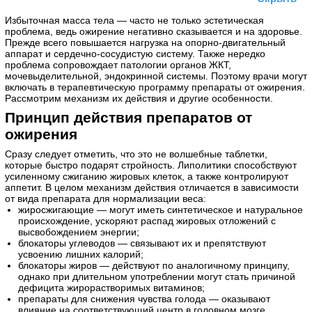
Избыточная масса тела — часто не только эстетическая
проблема, ведь ожирение негативно сказывается и на здоровье.
Прежде всего повышается нагрузка на опорно-двигательный
аппарат и сердечно-сосудистую систему. Также нередко
проблема сопровождает патологии органов ЖКТ,
мочевыделительной, эндокринной системы. Поэтому врачи могут
включать в терапевтическую программу препараты от ожирения.
Рассмотрим механизм их действия и другие особенности.
Принцип действия препаратов от
ожирения
Сразу следует отметить, что это не волшебные таблетки,
которые быстро подарят стройность. Липолитики способствуют
усиленному сжиганию жировых клеток, а также контролируют
аппетит. В целом механизм действия отличается в зависимости
от вида препарата для нормализации веса:
жиросжигающие — могут иметь синтетическое и натуральное
происхождение, ускоряют распад жировых отложений с
высвобождением энергии;
блокаторы углеводов — связывают их и препятствуют
усвоению лишних калорий;
блокаторы жиров — действуют по аналогичному принципу,
однако при длительном употреблении могут стать причиной
дефицита жирорастворимых витаминов;
препараты для снижения чувства голода — оказывают
влияние на соответствующий центр в головном мозге,