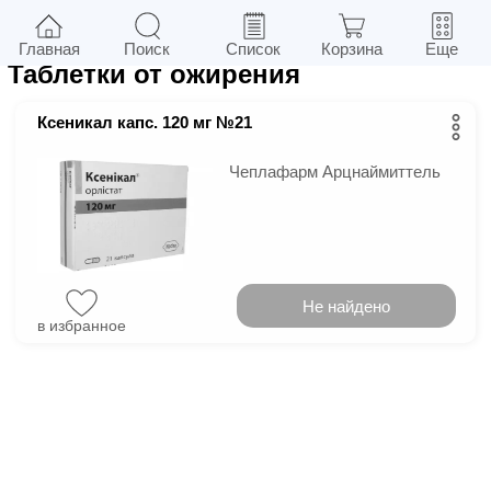
1
в г.
Киев
Фильтры
Главная
Поиск
Список
Корзина
Еще
Таблетки от ожирения
Ксеникал капс. 120 мг №21
Чеплафарм Арцнаймиттель
Не найдено
в избранное