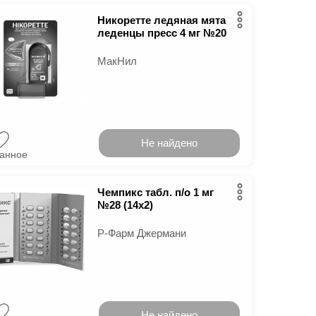
Никоретте ледяная мята
леденцы пресс 4 мг №20
МакНил
Не найдено
ранное
Чемпикс табл. п/о 1 мг
№28 (14х2)
Р-Фарм Джермани
Не найдено