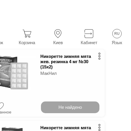
нии
От никотиновой зависимости
10
в г.
Киев
RU
Язык
ок
Корзина
Киев
Кабинет
Никоретте зимняя мята
жев. резинка 4 мг №30
(15х2)
МакНил
Не найдено
ранное
Никоретте зимняя мята