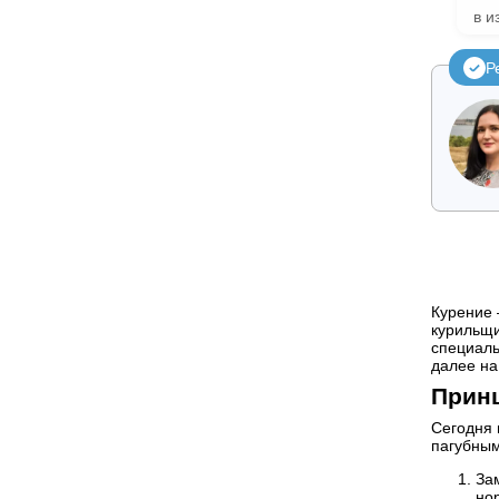
в и
Р
Курение 
курильщи
специаль
далее на
Принц
Сегодня 
пагубным
За
но