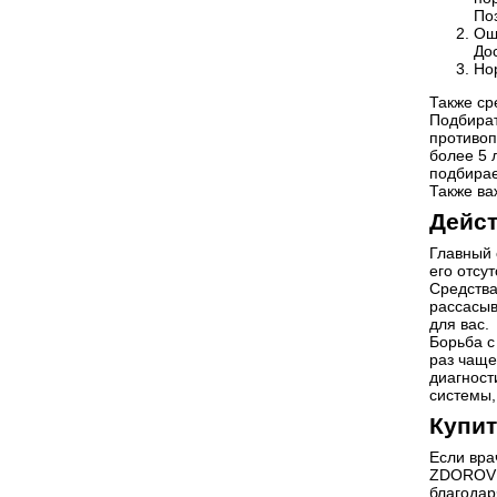
По
Ощ
До
Но
Также ср
Подбират
противоп
более 5 
подбирае
Также ва
Дейст
Главный 
его отсу
Средства
рассасыв
для вас.
Борьба с
раз чаще
диагност
системы, 
Купит
Если вра
ZDOROVI.
благодар