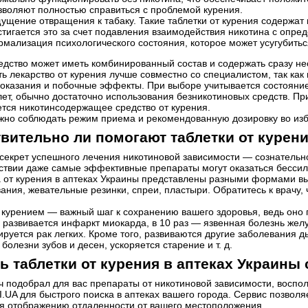
зволяют полностью справиться с проблемой курения.
ущение отвращения к табаку. Такие таблетки от курения содержат в
стигается это за счет подавления взаимодействия никотина с опр
рмализация психологического состояния, которое может усугубитьс
едство может иметь комбинированный состав и содержать сразу не
ь лекарство от курения лучше совместно со специалистом, так ка
оказания и побочные эффекты. При выборе учитывается состояние 
лет, обычно достаточно использования безникотиновых средств. П
тся никотинсодержащее средство от курения.
жно соблюдать режим приема и рекомендованную дозировку во из
вительно ли помогают таблетки от курен
секрет успешного лечения никотиновой зависимости — сознательно
тствии даже самые эффективные препараты могут оказаться бесси
 от курения в аптеках Украины представлены разными формами вы
ания, жевательные резинки, спреи, пластыри. Обратитесь к врачу
 курением — важный шаг к сохранению вашего здоровья, ведь оно 
 развивается инфаркт миокарда, в 10 раз — язвенная болезнь желу
ируется рак легких. Кроме того, развиваются другие заболевания 
болезни зубов и десен, ускоряется старение и т. д.
ь таблетки от курения в аптеках Украины
ч подобрал для вас препараты от никотиновой зависимости, восп
UA для быстрого поиска в аптеках вашего города. Сервис позволя
я отображению отдаленности от вашего местоположения.