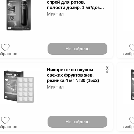
спрей для ротов.
полости дозир. 1 мг/доза
фл. 15 мл (150 доз)
МакНил
Не найдено
збранное
в изб
Никоретте со вкусом
свежих фруктов жев.
резинка 4 мг №30 (15х2)
МакНил
Не найдено
збранное
в изб