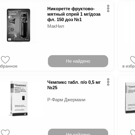
Никоретте фруктово-
мятный спрей 1 мг/доза
фл. 150 доз №1
МакНил
Не найдено
збранное
в изб
Чемпикс табл. п/о 0,5 мг
№25
Р-Фарм Джермани
Не найдено