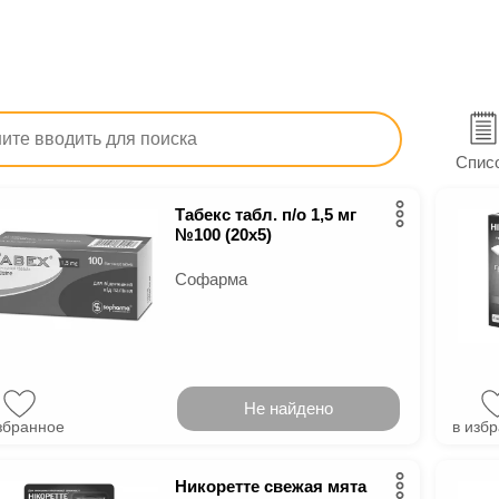
тв
Лекарства
От алкоголизма, табакокурения, наркома
ы от курения
Спис
Табекс табл. п/о 1,5 мг
№100 (20х5)
Софарма
Не найдено
збранное
в изб
Никоретте свежая мята