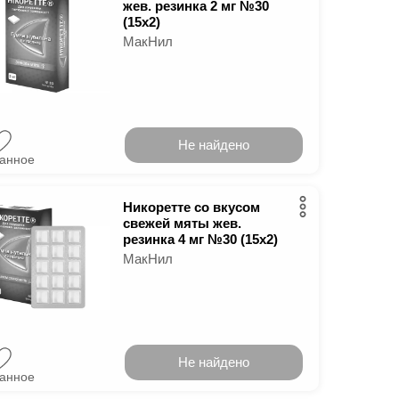
жев. резинка 2 мг №30
(15х2)
МакНил
Не найдено
ранное
Никоретте со вкусом
свежей мяты жев.
резинка 4 мг №30 (15х2)
МакНил
Не найдено
ранное