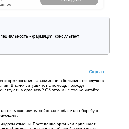
ранное
пециальность - фармация, консультант
Скрыть
-за формирования зависимости в большинстве случаев
ании. В таких ситуациях на помощь приходят
ействуют на организм? Об этом и не только читайте
ичаются механизмом действия и облегчают борьбу с
ледующим:
синдром отмены. Постепенно организм привыкает
ельный результат в лечении табачной зависимости.