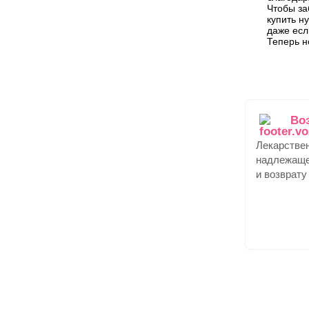
Чтобы за
купить н
даже есл
Теперь н
Во
Лекарстве
надлежаще
и возврату