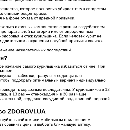
ещество, которое полностью убирает тягу к сигаретам.
еделенными рецепторами.
я на фоне отказа от вредной привычки.
сколько активных компонентов с разным воздействием.
к препараты этой категории имеют определенные
здоровья и стаж курильщика. Если человек курит не
ри длительном сохранении пагубной привычки сначала
бежание нежелательных последствий.
ия?
е желание самого курильщика избавиться от нее. При
льными.
пуска — таблетки, гранулы и леденцы для
, чтобы подобрать оптимальный вариант индивидуально
приводит к серьезным последствиям. У курильщиков в 12
дка, в 13 раз — стенокардия и в 30 раз чаще
дыхательной, сердечно-сосудистой, эндокринной, нервной
 со ZDOROVI.UA
ользуйтесь сайтом или мобильным приложением
ет сравнить цены и выбрать ближайшую аптеку,