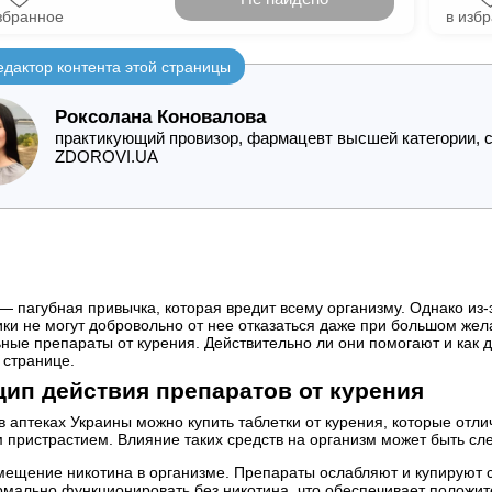
збранное
в изб
едактор контента этой страницы
Роксолана Коновалова
практикующий провизор, фармацевт высшей категории, с
ZDOROVI.UA
— пагубная привычка, которая вредит всему организму. Однако из
ки не могут добровольно от нее отказаться даже при большом жел
ные препараты от курения. Действительно ли они помогают и как д
 странице.
ип действия препаратов от курения
в аптеках Украины можно купить таблетки от курения, которые отл
 пристрастием. Влияние таких средств на организм может быть с
мещение никотина в организме. Препараты ослабляют и купируют 
рмально функционировать без никотина, что обеспечивает положит