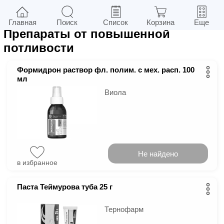
8
в г.
Киев
Фильтры
Главная
Поиск
Список
Корзина
Еще
Препараты от повышенной
потливости
Формидрон раствор фл. полим. с мех. расп. 100
мл
Виола
Не найдено
в избранное
Паста Теймурова туба 25 г
Тернофарм