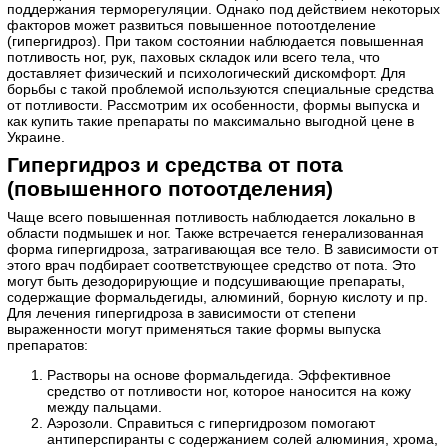
поддержания терморегуляции. Однако под действием некоторых
факторов может развиться повышенное потоотделение
(гипергидроз). При таком состоянии наблюдается повышенная
потливость ног, рук, паховых складок или всего тела, что
доставляет физический и психологический дискомфорт. Для
борьбы с такой проблемой используются специальные средства
от потливости. Рассмотрим их особенности, формы выпуска и
как купить такие препараты по максимально выгодной цене в
Украине.
Гипергидроз и средства от пота
(повышенного потоотделения)
Чаще всего повышенная потливость наблюдается локально в
области подмышек и ног. Также встречается генерализованная
форма гипергидроза, затрагивающая все тело. В зависимости от
этого врач подбирает соответствующее средство от пота. Это
могут быть дезодорирующие и подсушивающие препараты,
содержащие формальдегиды, алюминий, борную кислоту и пр.
Для лечения гипергидроза в зависимости от степени
выраженности могут применяться такие формы выпуска
препаратов:
Растворы на основе формальдегида. Эффективное
средство от потливости ног, которое наносится на кожу
между пальцами.
Аэрозоли. Справиться с гипергидрозом помогают
антиперспиранты с содержанием солей алюминия, хрома,