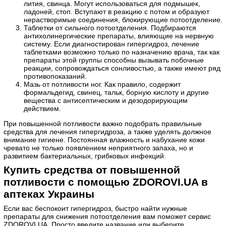
лития, свинца. Могут использоваться для подмышек,
ладоней, стоп. Вступают в реакцию с потом и образуют
нерастворимые соединения, блокирующие потоотделение.
Таблетки от сильного потоотделения. Подбираются
антихолинергические препараты, влияющие на нервную
систему. Если диагностирован гипергидроз, лечение
таблетками возможно только по назначению врача, так как
препараты этой группы способны вызывать побочные
реакции, сопровождаться сонливостью, а также имеют ряд
противопоказаний.
Мазь от потливости ног. Как правило, содержит
формальдегид, свинец, тальк, борную кислоту и другие
вещества с антисептическим и дезодорирующим
действием.
При повышенной потливости важно подобрать правильные
средства для лечения гипергидроза, а также уделять должное
внимание гигиене. Постоянная влажность и набухание кожи
чревато не только появлением неприятного запаха, но и
развитием бактериальных, грибковых инфекций.
Купить средства от повышенной
потливости с помощью ZDOROVI.UA в
аптеках Украины
Если вас беспокоит гипергидроз, быстро найти нужные
препараты для снижения потоотделения вам поможет сервис
ZDOROVI.UA. Просто введите название или выберите