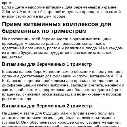
время.
Если ищете недорогие витамины для беременных в Украине,
Zdorovi.UA поможет быстро найти нужные препараты по самой
низкой стоимости в вашем городе.
Прием витаминных комплексов для
беременных по триместрам
На протяжении всей беременности в организме женщины
происходит множество разных процессов, связанных с
адаптацией организма, ростом и развитием плода. И на каждом
из этапов будущая мама нуждается в разных питательных
веществах.
Витамины для беременных 1 триместр
В самом начале беременности важно обеспечить поступление в
организм достаточных доз фолиевой кислоты, витаминов А, С и
Е. Данные вещества необходимы для правильного деления и
дифференциации клеток эмбриона, закладки скелета, нервной и
зрительной системы, формирования оболочек плодного яйца и
плаценты, снижения риска выкидыша и возникновения пороков
развития плода.
Витамины для беременных 2 триместр
На данном этапе для будущих мам и плода важно получать
достаточное количество кальция, йода, железа и витаминов
группы В. Они обеспечивают хорошее самочувствие женщины,
препятствуют ломкости ногтей и волос, чрезмерной усталости,