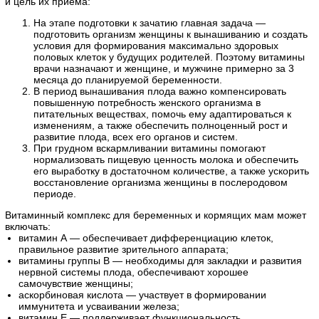
и цель их приема:
На этапе подготовки к зачатию главная задача —
подготовить организм женщины к вынашиванию и создать
условия для формирования максимально здоровых
половых клеток у будущих родителей. Поэтому витамины
врачи назначают и женщине, и мужчине примерно за 3
месяца до планируемой беременности.
В период вынашивания плода важно компенсировать
повышенную потребность женского организма в
питательных веществах, помочь ему адаптироваться к
изменениям, а также обеспечить полноценный рост и
развитие плода, всех его органов и систем.
При грудном вскармливании витамины помогают
нормализовать пищевую ценность молока и обеспечить
его выработку в достаточном количестве, а также ускорить
восстановление организма женщины в послеродовом
периоде.
Витаминный комплекс для беременных и кормящих мам может
включать:
витамин А — обеспечивает дифференциацию клеток,
правильное развитие зрительного аппарата;
витамины группы В — необходимы для закладки и развития
нервной системы плода, обеспечивают хорошее
самочувствие женщины;
аскорбиновая кислота — участвует в формировании
иммунитета и усваивании железа;
витамин Е — поддерживает функциональность