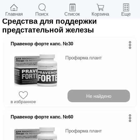
24
в г.
Киев
Фильтры
Главная
Поиск
Список
Корзина
Еще
Средства для поддержки
предстательной железы
Правенор форте капс. №30
Профарма плант
Не найдено
в избранное
Правенор форте капс. №60
Профарма плант