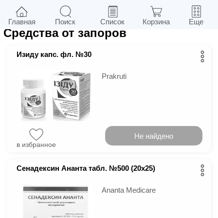
5
в г.
Киев
Фильтры
Главная
Поиск
Список
Корзина
Еще
Средства от запоров
Изиду капс. фл. №30
Prakruti
Не найдено
в избранное
Сенадексин Ананта табл. №500 (20х25)
Ananta Medicare