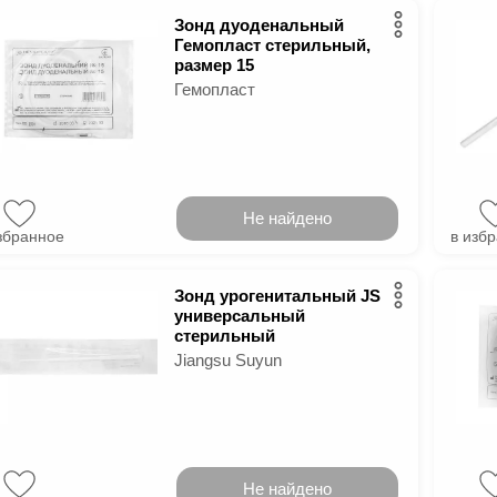
Зонд дуоденальный
Гемопласт стерильный,
размер 15
Гемопласт
Не найдено
збранное
в изб
Зонд урогенитальный JS
универсальный
стерильный
Jiangsu Suyun
Не найдено