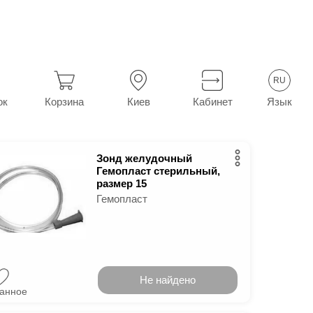
RU
7
в г.
Киев
Язык
ок
Корзина
Киев
Кабинет
Зонд желудочный
Гемопласт стерильный,
размер 15
Гемопласт
Не найдено
ранное