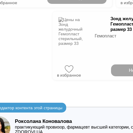
збранное
в изб
Зонд жел
Гемопласт
размер 33
Гемопласт
Н
в избранное
едактор контента этой страницы
Роксолана Коновалова
практикующий провизор, фармацевт высшей категории, с
ZDOROVI.UA