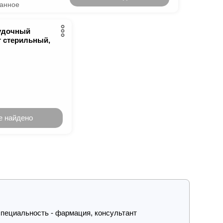
ранное
удочный
 стерильный,
е найдено
пециальность - фармация, консультант