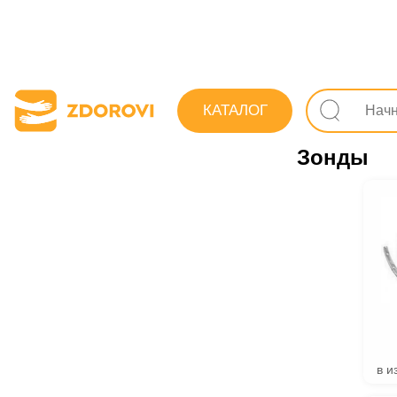
Поиск лекарс
КАТАЛОГ
Расходные ма
Зонды
в и