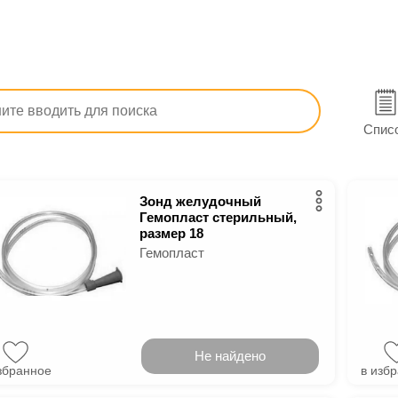
тв
Изделия медицинского назначения и ортопедия
териалы для терапии и диагностики
Зонды
Спис
Зонд желудочный
Гемопласт стерильный,
размер 18
Гемопласт
Не найдено
збранное
в изб