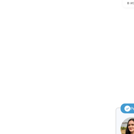
в и
Р