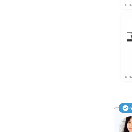
в и
в и
Р