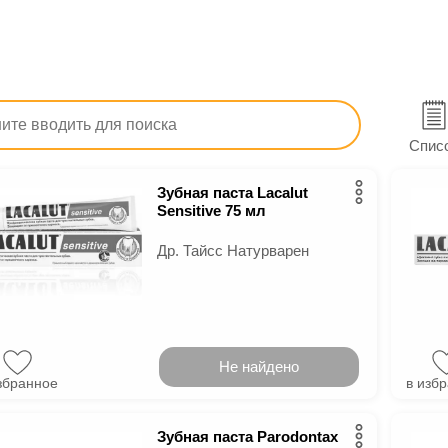
тв
Красота и уход
Уход за полостью рта
Зубные п
пасты
Спис
Зубная паста Lacalut
Sensitive 75 мл
Др. Тайсс Натурварен
Не найдено
збранное
в изб
Зубная паста Parodontax