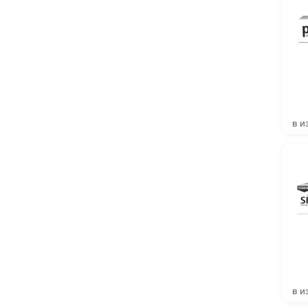
в и
в и