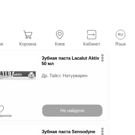
асты
33
в г.
Киев
RU
Язык
ок
Корзина
Киев
Кабинет
Зубная паста Lacalut Aktiv
50 мл
Др. Тайсс Натурварен
Не найдено
ранное
Зубная паста Sensodyne