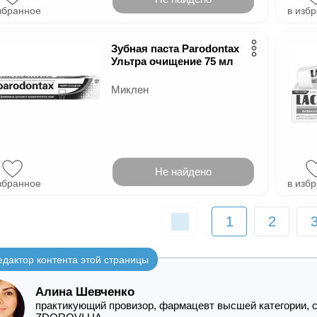
збранное
в изб
Зубная паста Parodontax
Ультра очищение 75 мл
Миклен
Не найдено
збранное
в изб
1
2
едактор контента этой страницы
Алина Шевченко
практикующий провизор, фармацевт высшей категории, с