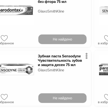
без фтора 75 мл
GlaxoSmithKline
Не найдено
збранное
в изб
Зубная паста Sensodyne
Чувствительность зубов
и защита десен 75 мл
GlaxoSmithKline
Не найдено
збранное
в изб