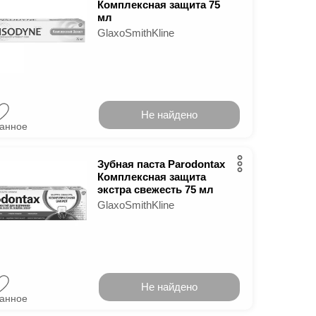
Комплексная защита 75
мл
GlaxoSmithKline
Не найдено
ранное
Зубная паста Parodontax
Комплексная защита
экстра свежесть 75 мл
GlaxoSmithKline
Не найдено
ранное