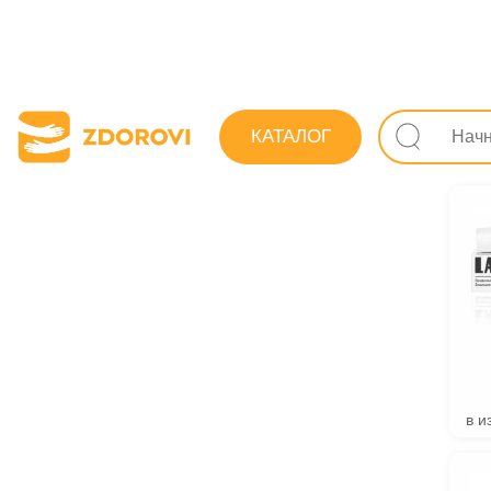
Поиск лекарс
КАТАЛОГ
Зубные 
в и