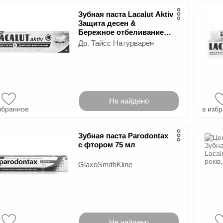
Зубная паста Lacalut Aktiv
Защита десен &
Бережное отбеливание
75 мл
Др. Тайсс Натурварен
Не найдено
збранное
в изб
Зубная паста Parodontax
с фтором 75 мл
GlaxoSmithKline
Не найдено