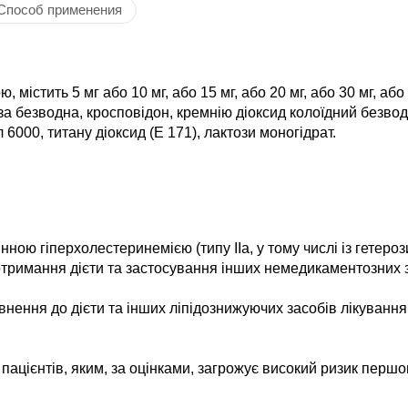
Способ применения
 містить 5 мг або 10 мг, або 15 мг, або 20 мг, або 30 мг, аб
а безводна, кросповідон, кремнію діоксид колоїдний безвод
6000, титану діоксид (Е 171), лактози моногідрат.
рвинною гіперхолестеринемією (типу ІІа, у тому числі із гет
 дотримання дієти та застосування інших немедикаментозних 
овнення до дієти та інших ліпідознижуючих засобів лікуван
ацієнтів, яким, за оцінками, загрожує високий ризик перш