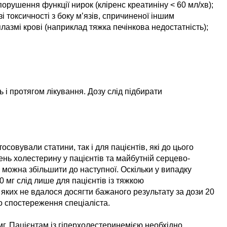
орушення функції нирок (кліренс креатиніну < 60 мл/хв);
 токсичності з боку м’язів, спричиненої іншим
лазмі крові (наприклад тяжка печінкова недостатність);
 і протягом лікування. Дозу слід підбирати
совували статини, так і для пацієнтів, які до цього
ень холестерину у пацієнтів та майбутній серцево-
зу можна збільшити до наступної. Оскільки у випадку
0 мг слід лише для пацієнтів із тяжкою
 яких не вдалося досягти бажаного результату за дози 20
о спостереження спеціаліста.
г. Пацієнтам із гіперхолестеринемією необхідно