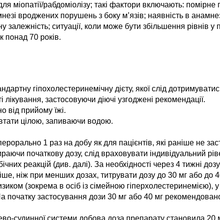
ля міопатії/рабдоміолізу; такі фактори включають: помірне п
незі вроджених порушень з боку м’язів; наявність в анамнезі
 залежність; ситуації, коли може бути збільшення рівнів у п
к понад 70 років.
ндартну гіпохолестеринемічну дієту, якої слід дотримуватись
і лікування, застосовуючи діючі узгоджені рекомендації.
о від прийому їжі.
овтати цілою, запиваючи водою.
рорально 1 раз на добу як для пацієнтів, які раніше не засто
ираючи початкову дозу, слід враховувати індивідуальний рів
ічних реакцій (див. далі). За необхідності через 4 тижні до
іше, ніж при менших дозах, титрувати дозу до 30 мг або до 4
иком (зокрема в осіб із сімейною гіперхолестеринемією), у
 На початку застосування дози 30 мг або 40 мг рекомендован
ево-судинної системи добова доза препарату становила 20 м