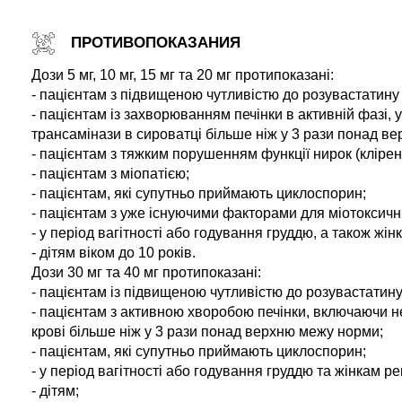
ПРОТИВОПОКАЗАНИЯ
Дози 5 мг, 10 мг, 15 мг та 20 мг протипоказані:
- пацієнтам з підвищеною чутливістю до розувастатину 
- пацієнтам із захворюванням печінки в активній фазі, у
трансамінази в сироватці більше ніж у 3 рази понад в
- пацієнтам з тяжким порушенням функції нирок (кліренс
- пацієнтам з міопатією;
- пацієнтам, які супутньо приймають циклоспорин;
- пацієнтам з уже існуючими факторами для міотоксичн
- у період вагітності або годування груддю, а також жін
- дітям віком до 10 років.
Дози 30 мг та 40 мг протипоказані:
- пацієнтам із підвищеною чутливістю до розувастатину
- пацієнтам з активною хворобою печінки, включаючи не
крові більше ніж у 3 рази понад верхню межу норми;
- пацієнтам, які супутньо приймають циклоспорин;
- у період вагітності або годування груддю та жінкам ре
- дітям;