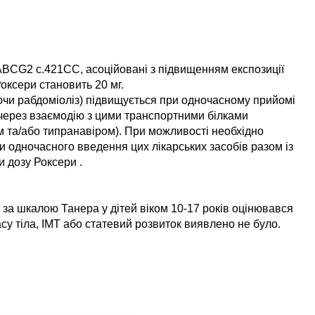
CG2 c.421CC, асоційовані з підвищенням експозиції
оксери становить 20 мг.
аючи рабдоміоліз) підвищується при одночасному прийомі
 через взаємодію з цими транспортними білками
ом та/або типранавіром). При можливості необхідно
и одночасного введення цих лікарських засобів разом із
 дозу Роксери .
ак за шкалою Танера у дітей віком 10-17 років оцінювався
су тіла, ІМТ або статевий розвиток виявлено не було.