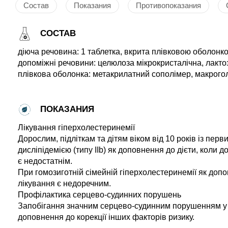
Состав
Показания
Противопоказания
СОСТАВ
діюча речовина: 1 таблетка, вкрита плівковою оболонкою,
допоміжні речовини: целюлоза мікрокристалічна, лактоз
плівкова оболонка: метакрилатний сополімер, макрогол 
ПОКАЗАНИЯ
Лікування гіперхолестеринемії
Дорослим, підліткам та дітям віком від 10 років із пе
дисліпідемією (типу IІb) як доповнення до дієти, коли
є недостатнім.
При гомозиготній сімейній гіперхолестеринемії як доп
лікування є недоречним.
Профілактика серцево-судинних порушень
Запобігання значним серцево-судинним порушенням у п
доповнення до корекції інших факторів ризику.