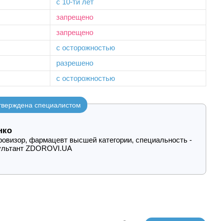
с 10-ти лет
запрещено
запрещено
с осторожностью
разрешено
с осторожностью
утверждена специалистом
нко
овизор, фармацевт высшей категории, специальность -
ультант ZDOROVI.UA