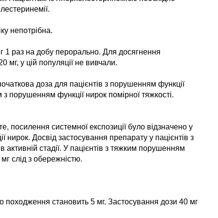
олестеринемії.
іку непотрібна.
мг 1 раз на добу перорально. Для досягнення
мг, у цій популяції не вивчали.
початкова доза для пацієнтів з порушенням функції
ам з порушенням функції нирок помірної тяжкості.
те, посилення системної експозиції було відзначено у
ії нирок. Досвід застосування препарату у пацієнтів з
 активній стадії. У пацієнтів з тяжким порушенням
 мг слід з обережністю.
о походження становить 5 мг. Застосування дози 40 мг