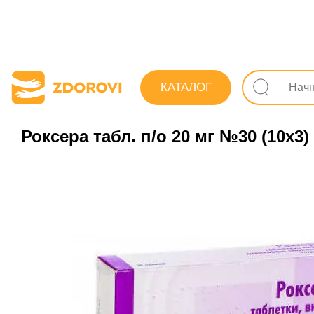
Поиск лекарств
Лекарства
Сердечно-сосудист
КАТАЛОГ
Роксера табл. п/о 20 мг №30 (10х3)