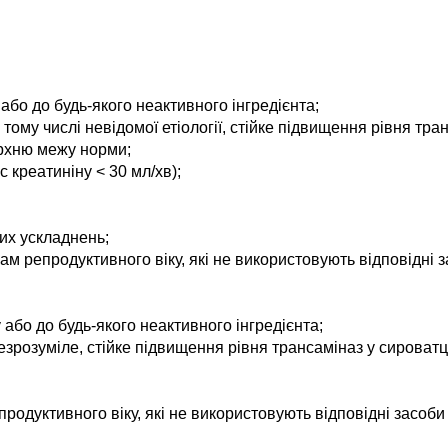
або до будь-якого неактивного інгредієнта;
 тому числі невідомої етіології, стійке підвищення рівня тра
ерхню межу норми;
 креатиніну < 30 мл/хв);
их ускладнень;
кам репродуктивного віку, які не використовують відповідні 
 або до будь-якого неактивного інгредієнта;
зрозуміле, стійке підвищення рівня трансаміназ у сироватці
продуктивного віку, які не використовують відповідні засоби