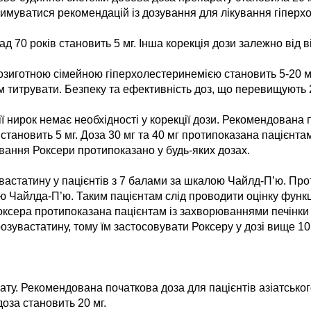
римуватися рекомендацій із дозування для лікування гіперх
д 70 років становить 5 мг. Інша корекція дози залежно від в
ерозиготною сімейною гіперхолестеринемією становить 5-20 
титрувати. Безпеку та ефективність доз, що перевищують 20 
ї нирок немає необхідності у корекції дози. Рекомендована 
) становить 5 мг. Доза 30 мг та 40 мг протипоказана пацієнт
вання Роксери протипоказано у будь-яких дозах.
вастатину у пацієнтів з 7 балами за шкалою Чайлд-П’ю. Про
ою Чайлда-П’ю. Таким пацієнтам слід проводити оцінку функц
оксера протипоказана пацієнтам із захворюваннями печінки в
озувастатину, тому їм застосовувати Роксеру у дозі вище 10
ту. Рекомендована початкова доза для пацієнтів азіатськог
оза становить 20 мг.