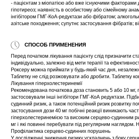
- пацієнтам з міопатією або вже існуючими факторами д
гіпотиреоз; наявність в особистому або сімейному анам
інгібітором ГМГ-КоА-редуктази або фібратом; алкогольну
азітське походження; супутнє застосування фібратів; ві
СПОСОБ ПРИМЕНЕНИЯ
Перед початком лікування пацієнту слід призначити ста
індивідуально, залежно від мети терапії та ефективност
Роксеру можна приймати у будь-який час дня, незалежн
Таблетку не слід розжовувати або дробити. Таблетку к
Лікування гіперхолестеринемії
Рекомендована початкова доза становить 5 або 10 мг, пе
застосовували інші інгібітори ГМГ-КоА редуктази. Підб
судинний ризик, а також потенційний ризик розвитку поб
застосування дози 40 мг побічні реакції виникають част
гіперхолестеринемією та високим серцево-судинним риз
мг і які повинні перебувати під регулярним наглядом.
Профілактика серцево-судинних порушень
У дослідженні зниження ризику ускладнень з боку серц