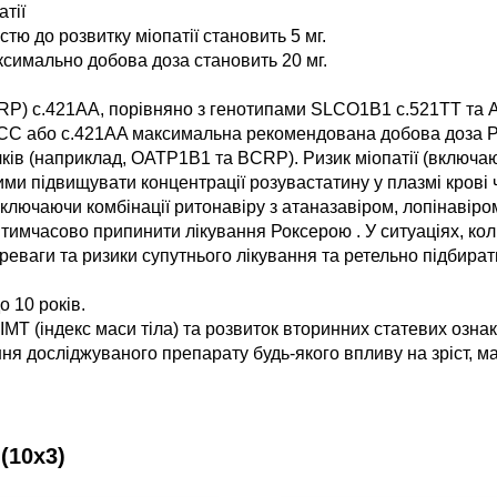
атії
тю до розвитку міопатії становить 5 мг.
ксимально добова доза становить 20 мг.
) c.421AA, порівняно з генотипами SLCO1B1 c.521TT та AB
21CC або c.421AA максимальна рекомендована добова доза Р
лків (наприклад, OATP1B1 та BCRP). Ризик міопатії (включ
ми підвищувати концентрації розувастатину у плазмі крові
 включаючи комбінації ритонавіру з атаназавіром, лопінавір
 тимчасово припинити лікування Роксерою . У ситуаціях, кол
еваги та ризики супутнього лікування та ретельно підбирати
 10 років.
а, ІМТ (індекс маси тіла) та розвиток вторинних статевих озн
ня досліджуваного препарату будь-якого впливу на зріст, ма
(10х3)