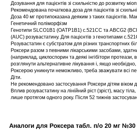
Дозування для пацієнтів зі схильністю до розвитку міоп
Рекомендована початкова доза для пацієнтів зі схильніс
Доза 40 мг протипоказана деяким з таких пацієнтів. Ма
Генетичний поліморфізм
Генотипи SLCO1B1 (OATP1B1) c.521CC та ABCG2 (BCRP
(AUC) розувастатину. Для пацієнтів з генотипами c.5
Розувастатин є субстратом для різних транспортних бі
Роксери разом з певними лікарськими засобами, здатни
(наприклад, циклоспорин та деякі інгібітори протеази,
розглянути альтернативне лікування і, якщо необхідно,
Роксерою уникнути неможливо, треба зважувати всі пер
Діти.
Не рекомендовано застосування Роксери дітям віком до
Вплив розувастатину на лінійний ріст (зріст), масу тіл
лише протягом одного року. Після 52 тижнів застосуван
Аналоги для Роксера табл. п/о 20 мг №30 