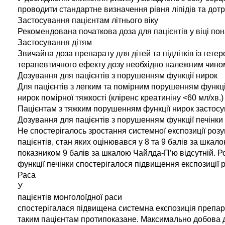
проводити стандартне визначення рівня ліпідів та дот
Застосування пацієнтам літнього віку
Рекомендована початкова доза для пацієнтів у віці пона
Застосування дітям
Звичайна доза препарату для дітей та підлітків із гет
терапевтичного ефекту дозу необхідно належним чином 
Дозування для пацієнтів з порушенням функції нирок
Для пацієнтів з легким та помірним порушенням функці
нирок помірної тяжкості (кліренс креатиніну <60 мл/хв.
Пацієнтам з тяжким порушенням функції нирок застосу
Дозування для пацієнтів з порушенням функції печінки
Не спостерігалось зростання системної експозиції розу
пацієнтів, стан яких оцінювався у 8 та 9 балів за шкал
показником 9 балів за шкалою Чайлда-П’ю відсутній. Р
функції печінки спостерігалося підвищення експозиції р
Раса
У
пацієнтів монголоїдної раси
спостерігалася підвищена системна експозиція препара
таким пацієнтам протипоказане. Максимально добова д