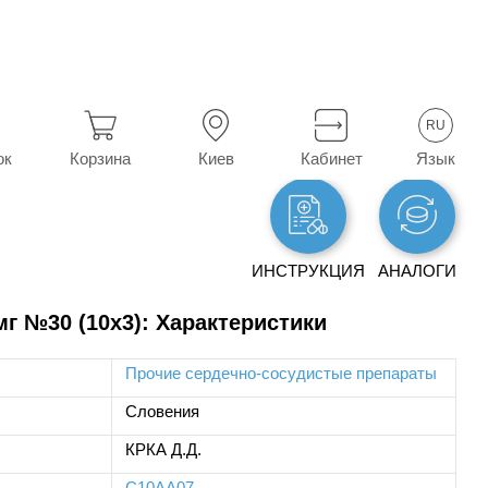
RU
Язык
ок
Корзина
Киев
Кабинет
ИНСТРУКЦИЯ
АНАЛОГИ
 мг №30 (10х3): Характеристики
Прочие сердечно-сосудистые препараты
Словения
КРКА Д.Д.
C10AA07