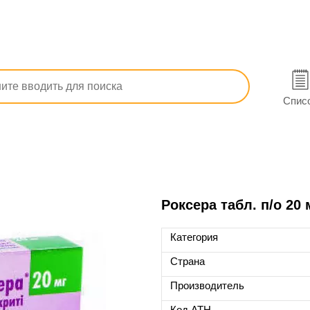
ые
Прочие сердечно-сосудистые препараты
Роксера
Спис
Роксера табл. п/о 20
Категория
Страна
Производитель
Код ATH