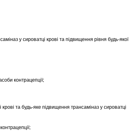
нсаміназ у сироватці крові та підвищення рівня будь-якої
засоби контрацепції;
 крові та будь-яке підвищення трансаміназ у сироватці
 контрацепції;