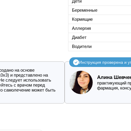
Дети
Беременные
Кормящие
Аллергия
Диабет
Водители
Инструкция проверена и 
создано на основе
10х3) и представлено на
Алина Шевче
Не следует использовать
практикующий пр
уйтесь с врачом перед
фармация, конс
что самолечение может быть