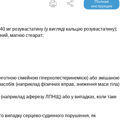
Полная
инструкция
о 40 мг розувастатину (у вигляді кальцію розувастатину);
ний, магнію стеарат;
ерозиготною сімейною гіперхолестеринемією) або змішаною
засобів (наприклад фізичних вправ, зниження маси тіла)
ня (наприклад аферезу ЛПНЩ) або у випадках, коли таке
ого випадку серцево-судинного порушення, як