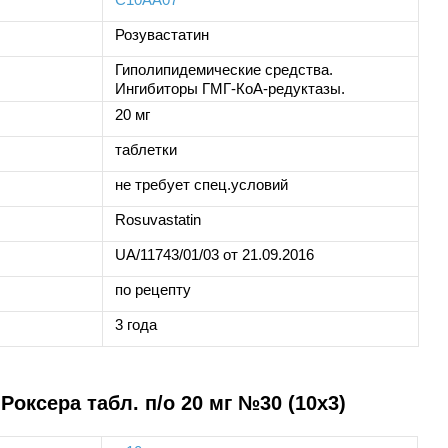
Розувастатин
Гиполипидемические средства.
Ингибиторы ГМГ-КоА-редуктазы.
20 мг
таблетки
не требует спец.условий
Rosuvastatin
UA/11743/01/03 от 21.09.2016
по рецепту
3 года
оксера табл. п/о 20 мг №30 (10х3)