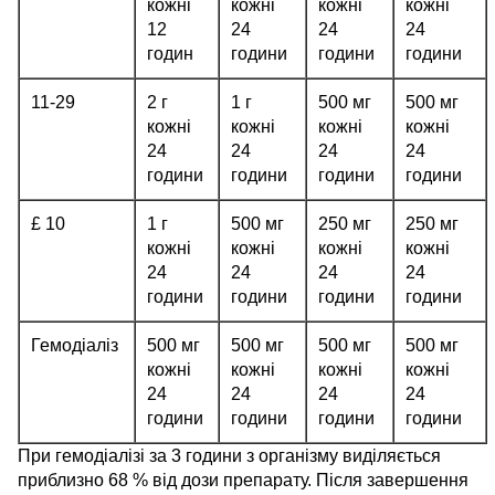
кожні
кожні
кожні
кожні
12
24
24
24
годин
години
години
години
11-29
2 г
1 г
500 мг
500 мг
кожні
кожні
кожні
кожні
24
24
24
24
години
години
години
години
£ 10
1 г
500 мг
250 мг
250 мг
кожні
кожні
кожні
кожні
24
24
24
24
години
години
години
години
Гемодіаліз
500 мг
500 мг
500 мг
500 мг
кожні
кожні
кожні
кожні
24
24
24
24
години
години
години
години
При гемодіалізі за 3 години з організму виділяється
приблизно 68 % від дози препарату. Після завершення