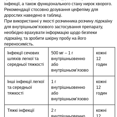
інфекції, а також функціонального стану нирок хворого.
Рекомендації стосовно дозування цефепіму для
дорослих наведено в таблиці.
При використанні у якості розчинника розчину лідокаїну
для внутрішньом’язового застосування препарату,
необхідно врахувати інформацію щодо безпеки
лідокаїну, та зробити шкірну пробу на його
переносимість.
Інфекції сечових
500 мг – 1 г
кожні
шляхів легкої та
внутрішньовенно
12
середньої тяжкості
або
годин
внутрішньом’язово
Інші інфекції легкої
1 г
кожні
та середньої
внутрішньовенно
12
тяжкості
або
годин
внутрішньом’язово
Тяжкі інфекції
2 г
кожні
внутрішньовенно
12