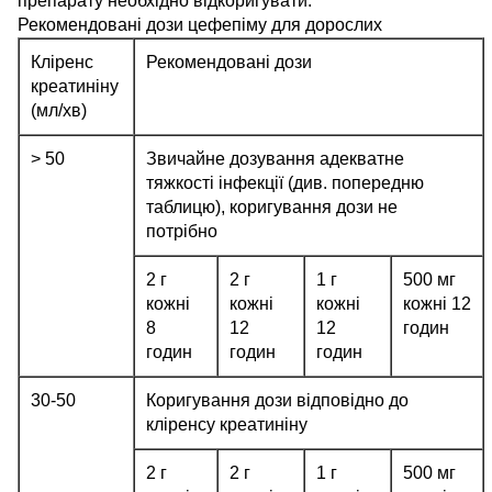
препарату необхідно відкоригувати.
Рекомендовані дози цефепіму для дорослих
Кліренс
Рекомендовані дози
креатиніну
(мл/хв)
> 50
Звичайне дозування адекватне
тяжкості інфекції (див. попередню
таблицю), коригування дози не
потрібно
2 г
2 г
1 г
500 мг
кожні
кожні
кожні
кожні 12
8
12
12
годин
годин
годин
годин
30-50
Коригування дози відповідно до
кліренсу креатиніну
2 г
2 г
1 г
500 мг