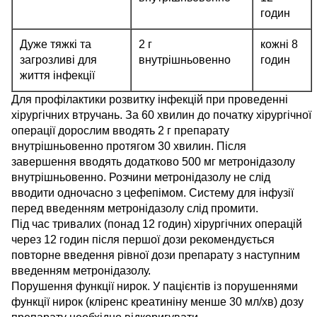
годин
Дуже тяжкі та
2 г
кожні 8
загрозливі для
внутрішньовенно
годин
життя інфекції
Для профілактики розвитку інфекцій при проведенні
хірургічних втручань. За 60 хвилин до початку хірургічної
операції дорослим вводять 2 г препарату
внутрішньовенно протягом 30 хвилин. Після
завершення вводять додатково 500 мг метронідазолу
внутрішньовенно. Розчини метронідазолу не слід
вводити одночасно з цефепімом. Систему для інфузії
перед введенням метронідазолу слід промити.
Під час тривалих (понад 12 годин) хірургічних операцій
через 12 годин після першої дози рекомендується
повторне введення рівної дози препарату з наступним
введенням метронідазолу.
Порушення функції нирок. У пацієнтів із порушеннями
функції нирок (кліренс креатиніну менше 30 мл/хв) дозу