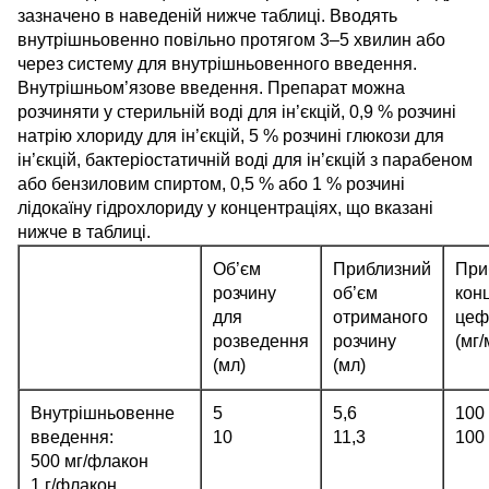
зазначено в наведеній нижче таблиці. Вводять
внутрішньовенно повільно протягом 3–5 хвилин або
через систему для внутрішньовенного введення.
Внутрішньом’язове введення. Препарат можна
розчиняти у стерильній воді для ін’єкцій, 0,9 % розчині
натрію хлориду для ін’єкцій, 5 % розчині глюкози для
ін’єкцій, бактеріостатичній воді для ін’єкцій з парабеном
або бензиловим спиртом, 0,5 % або 1 % розчині
лідокаїну гідрохлориду у концентраціях, що вказані
нижче в таблиці.
Об’єм
Приблизний
При
розчину
об’єм
кон
для
отриманого
цеф
розведення
розчину
(мг/
(мл)
(мл)
Внутрішньовенне
5
5,6
100
введення:
10
11,3
100
500 мг/флакон
1 г/флакон