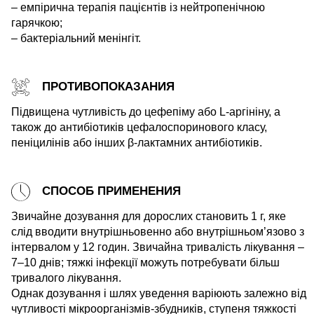
– емпірична терапія пацієнтів із нейтропенічною
гарячкою;
– бактеріальний менінгіт.
ПРОТИВОПОКАЗАНИЯ
Підвищена чутливість до цефепіму або L-аргініну, а
також до антибіотиків цефалоспоринового класу,
пеніцилінів або інших β-лактамних антибіотиків.
СПОСОБ ПРИМЕНЕНИЯ
Звичайне дозування для дорослих становить 1 г, яке
слід вводити внутрішньовенно або внутрішньом’язово з
інтервалом у 12 годин. Звичайна тривалість лікування –
7–10 днів; тяжкі інфекції можуть потребувати більш
тривалого лікування.
Однак дозування і шлях уведення варіюють залежно від
чутливості мікроорганізмів-збудників, ступеня тяжкості