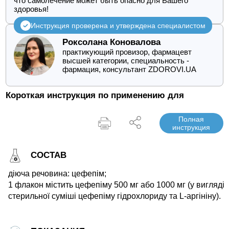
что самолечение может быть опасно для Вашего
здоровья!
Инструкция проверена и утверждена специалистом
Роксолана Коновалова
практикующий провизор, фармацевт
высшей категории, специальность -
фармация, консультант ZDOROVI.UA
Короткая инструкция по применению для
Полная
инструкция
СОСТАВ
діюча речовина: цефепім;
1 флакон містить цефепіму 500 мг або 1000 мг (у вигляді
стерильної суміші цефепіму гідрохлориду та L-аргініну).