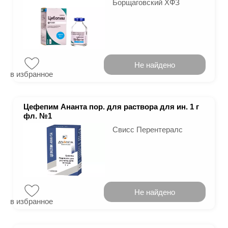
Борщаговский ХФЗ
Не найдено
в избранное
Цефепим Ананта пор. для раствора для ин. 1 г
фл. №1
Свисс Перентералс
Не найдено
в избранное