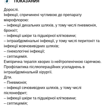
ПОКАЗАНИЯ
Дорослі.
Інфекції, спричинені чутливою до препарату
мікрофлорою:
– інфекції дихальних шляхів, у тому числі пневмонія,
бронхіт;
– інфекції шкіри та підшкірної клітковини;
– інтраабдомінальні інфекції, у тому числі перитоніт та
інфекції жовчовивідних шляхів;
– гінекологічні інфекції;
– септицемія.
Емпірична терапія хворих із нейтропенічною гарячкою.
Профілактика післяопераційних ускладнень в
інтраабдомінальній хірургії.
Діти.
– Пневмонія;
– інфекції сечовивідних шляхів, у тому числі
пієлонефрит;
– інфекції шкіри та підшкірної клітковини;
– септицемія;