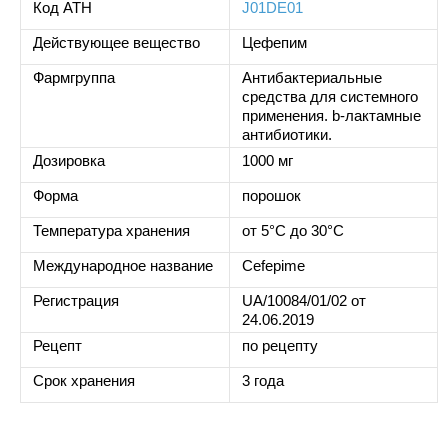
Код ATH
J01DE01
Действующее вещество
Цефепим
Фармгруппа
Антибактериальные
средства для системного
применения. b-лактамные
антибиотики.
Дозировка
1000 мг
Форма
порошок
Температура хранения
от 5°C до 30°C
Международное название
Cefepime
Регистрация
UA/10084/01/02 от
24.06.2019
Рецепт
по рецепту
Срок хранения
3 года