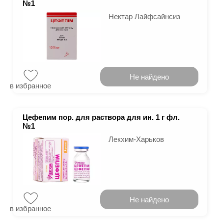
№1
Нектар Лайфсайнсиз
Не найдено
в избранное
Цефепим пор. для раствора для ин. 1 г фл.
№1
Лекхим-Харьков
Не найдено
в избранное