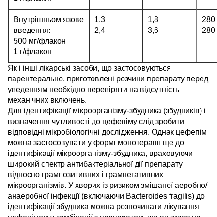
Внутрішньом’язове
1,3
1,8
280
введення:
2,4
3,6
280
500 мг/флакон
1 г/флакон
Як і інші лікарські засоби, що застосовуються
парентерально, приготовлені розчини препарату перед
уведенням необхідно перевіряти на відсутність
механічних включень.
Для ідентифікації мікроорганізму-збудника (збудників) і
визначення чутливості до цефепіму слід зробити
відповідні мікробіологічні дослідження. Однак цефепім
можна застосовувати у формі монотерапії ще до
ідентифікації мікроорганізму-збудника, враховуючи
широкий спектр антибактеріальної дії препарату
відносно грампозитивних і грамнегативних
мікроорганізмів. У хворих із ризиком змішаної аеробно/
анаеробної інфекції (включаючи Bacteroides fragilis) до
ідентифікації збудника можна розпочинати лікування