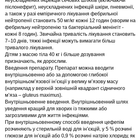
неускладнених інфекцій сечових шляхів (включаючи
пієлонефрит), неускладнених інфекцій шкіри, пневмонії,
а також у разі емпіричного лікування фебрильної
нейтропенії становить 50 мг/кг кожні 12 годин (хворим на
фебрильну нейтропенію та бактеріальний менінгіт -
кожні 8 годин). Звичайна тривалість лікування становить
7–10 днів, тяжкі інфекції можуть вимагати більш
тривалого лікування.
Дітям з масою тіла 40 кг і більше дозування
призначають, як дорослим.
Введення препарату. Препарат можна вводити
внутрішньовенно або за допомогою глибокої
внутрішньом’язової ін’єкції у велику м’язову масу
(наприклад у верхній зовнішній квадрант сідничного
м’яза – gluteus maximus).
Внутрішньовенне введення. Внутрішньовенний шлях
уведення кращий для хворих із тяжкими або
загрозливими для життя інфекціями.
При внутрішньовенному способі введення цефепім
розчиняють у стерильній воді для ін’єкцій, у 5 % розчині
глюкози для ін’єкцій або 0,9 % розчині натрію хлориду, як