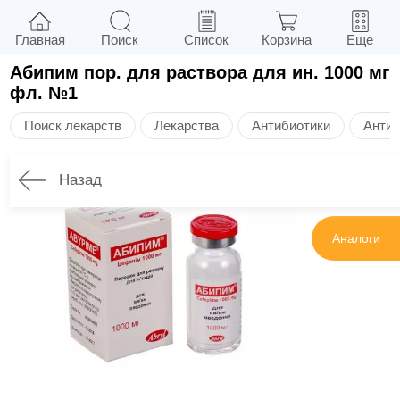
Главная
Поиск
Список
Корзина
Еще
Абипим пор. для раствора для ин. 1000 мг
фл. №1
Поиск лекарств
Лекарства
Антибиотики
Антиб
Назад
Инструкция
Аналоги