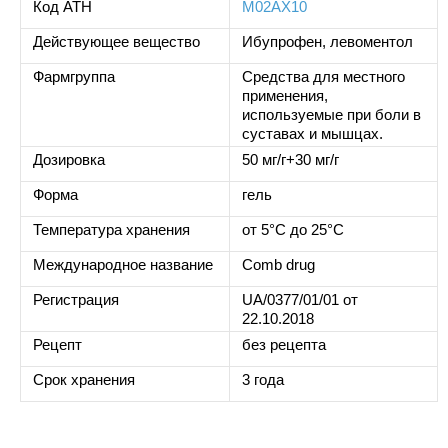
Код ATH
M02AX10
Действующее вещество
Ибупрофен, левоментол
Фармгруппа
Средства для местного
применения,
используемые при боли в
суставах и мышцах.
Дозировка
50 мг/г+30 мг/г
Форма
гель
Температура хранения
от 5°C до 25°C
Международное название
Comb drug
Регистрация
UA/0377/01/01 от
22.10.2018
Рецепт
без рецепта
Срок хранения
3 года