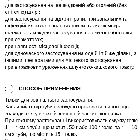
для застосування на пошкодженій або оголеній (без
епітелію) шкірі;
для застосування на відкриті рани, при запальних та
інфекційних захворюваннях шкіри, таких як мокра
екзема, а також для застосування на слизові оболонки;
при дерматозах;
при наявності місцевої інфекції;
для одночасного застосування на одній і тій же ділянці з
іншими препаратами для місцевого застосування;
при виразкових ураженнях шлунково-кишкового тракту.
СПОСОБ ПРИМЕНЕНИЯ
Тільки для зовнішнього застосування.
Запаяний отвір туби необхідно проколоти шипом, що
знаходиться у верхній зовнішній частині ковпачка.
При кожному застосуванні використовувати смужку гелю
1 ― 4 см з туби, що містить 50 г або 100 г гелю, та 4 ― 10
см з туби, що містить 15 г гелю.