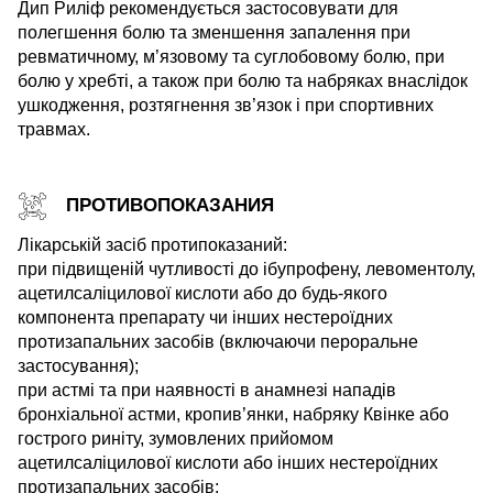
Дип Риліф рекомендується застосовувати для
полегшення болю та зменшення запалення при
ревматичному, м’язовому та суглобовому болю, при
болю у хребті, а також при болю та набряках внаслідок
ушкодження, розтягнення зв’язок і при спортивних
травмах.
ПРОТИВОПОКАЗАНИЯ
Лікарській засіб протипоказаний:
при підвищеній чутливості до ібупрофену, левоментолу,
ацетилсаліцилової кислоти або до будь-якого
компонента препарату чи інших нестероїдних
протизапальних засобів (включаючи пероральне
застосування);
при астмі та при наявності в анамнезі нападів
бронхіальної астми, кропив’янки, набряку Квінке або
гострого риніту, зумовлених прийомом
ацетилсаліцилової кислоти або інших нестероїдних
протизапальних засобів;