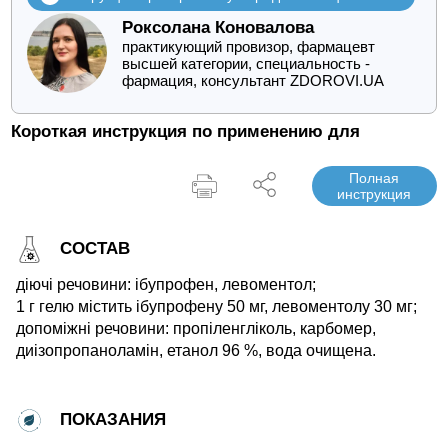
Роксолана Коновалова
практикующий провизор, фармацевт
высшей категории, специальность -
фармация, консультант ZDOROVI.UA
Короткая инструкция по применению для
Полная
инструкция
СОСТАВ
діючі речовини: ібупрофен, левоментол;
1 г гелю містить ібупрофену 50 мг, левоментолу 30 мг;
допоміжні речовини: пропіленгліколь, карбомер,
диізопропаноламін, етанол 96 %, вода очищена.
ПОКАЗАНИЯ