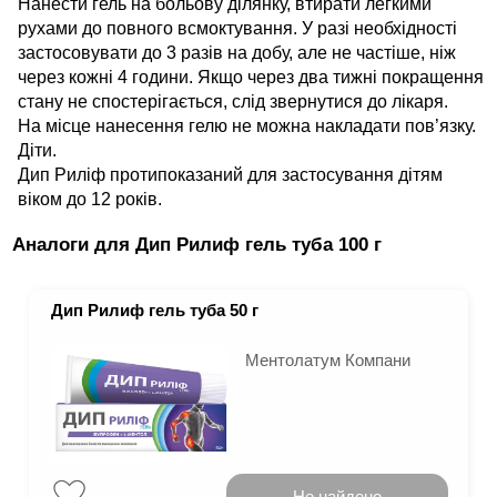
Нанести гель на больову ділянку, втирати легкими
рухами до повного всмоктування. У разі необхідності
застосовувати до 3 разів на добу, але не частіше, ніж
через кожні 4 години. Якщо через два тижні покращення
стану не спостерігається, слід звернутися до лікаря.
На місце нанесення гелю не можна накладати пов’язку.
Діти.
Дип Риліф протипоказаний для застосування дітям
віком до 12 років.
Аналоги для Дип Рилиф гель туба 100 г
Дип Рилиф гель туба 50 г
Ментолатум Компани
Не найдено