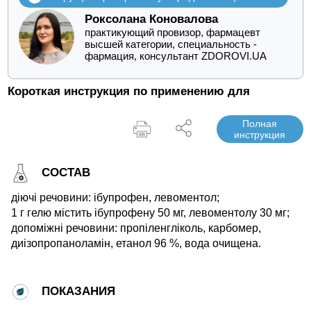
Роксолана Коновалова
практикующий провизор, фармацевт
высшей категории, специальность -
фармация, консультант ZDOROVI.UA
Короткая инструкция по применению для
Полная
инструкция
СОСТАВ
діючі речовини: ібупрофен, левоментол;
1 г гелю містить ібупрофену 50 мг, левоментолу 30 мг;
допоміжні речовини: пропіленгліколь, карбомер,
диізопропаноламін, етанол 96 %, вода очищена.
ПОКАЗАНИЯ