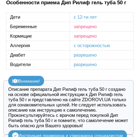
Особенности приема Дип Рилиф гель туба 50 г
Дети
с 12-ти лет
Беременные
запрещено
Кормящие
запрещено
Аллергия
с осторожностью
Диабет
разрешено
Водители
разрешено
Внимание!
Описание препарата Дип Рилиф гель туба 50 г создано
на основе официальной инструкции к Дип Рилиф гель
туба 50 г и представлено на сайте ZDOROVI.UA только
для ознакомительных целей. Не следует использовать
описание как инструкцию к самолечению.
Проконсультируйтесь с врачом перед покупкой Дип
Рилиф гель туба 50 г и помните, что самолечение может
быть опасно для Вашего здоровья!
Инструкция проверена и утверждена специалистом