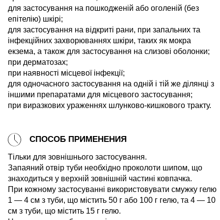
для застосування на пошкодженій або оголеній (без
епітелію) шкірі;
для застосування на відкриті рани, при запальних та
інфекційних захворюваннях шкіри, таких як мокра
екзема, а також для застосування на слизові оболонки;
при дерматозах;
при наявності місцевої інфекції;
для одночасного застосування на одній і тій же ділянці з
іншими препаратами для місцевого застосування;
при виразкових ураженнях шлунково-кишкового тракту.
СПОСОБ ПРИМЕНЕНИЯ
Тільки для зовнішнього застосування.
Запаяний отвір туби необхідно проколоти шипом, що
знаходиться у верхній зовнішній частині ковпачка.
При кожному застосуванні використовувати смужку гелю
1 ― 4 см з туби, що містить 50 г або 100 г гелю, та 4 ― 10
см з туби, що містить 15 г гелю.