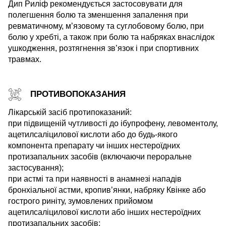
Дип Риліф рекомендується застосовувати для
полегшення болю та зменшення запалення при
ревматичному, м’язовому та суглобовому болю, при
болю у хребті, а також при болю та набряках внаслідок
ушкодження, розтягнення зв’язок і при спортивних
травмах.
ПРОТИВОПОКАЗАНИЯ
Лікарській засіб протипоказаний:
при підвищеній чутливості до ібупрофену, левоментолу,
ацетилсаліцилової кислоти або до будь-якого
компонента препарату чи інших нестероїдних
протизапальних засобів (включаючи пероральне
застосування);
при астмі та при наявності в анамнезі нападів
бронхіальної астми, кропив’янки, набряку Квінке або
гострого риніту, зумовлених прийомом
ацетилсаліцилової кислоти або інших нестероїдних
протизапальних засобів;