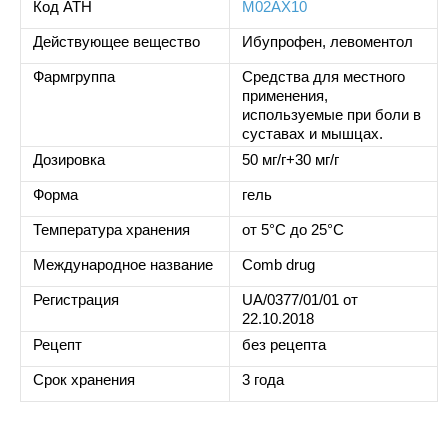
Код ATH
M02AX10
Действующее вещество
Ибупрофен, левоментол
Фармгруппа
Средства для местного
применения,
используемые при боли в
суставах и мышцах.
Дозировка
50 мг/г+30 мг/г
Форма
гель
Температура хранения
от 5°C до 25°C
Международное название
Comb drug
Регистрация
UA/0377/01/01 от
22.10.2018
Рецепт
без рецепта
Срок хранения
3 года