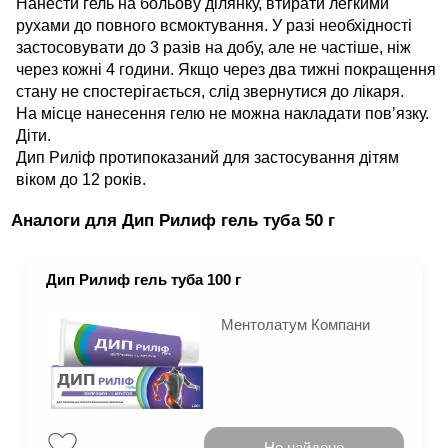
Нанести гель на больову ділянку, втирати легкими
рухами до повного всмоктування. У разі необхідності
застосовувати до 3 разів на добу, але не частіше, ніж
через кожні 4 години. Якщо через два тижні покращення
стану не спостерігається, слід звернутися до лікаря.
На місце нанесення гелю не можна накладати пов’язку.
Діти.
Дип Риліф протипоказаний для застосування дітям
віком до 12 років.
Аналоги для Дип Рилиф гель туба 50 г
Дип Рилиф гель туба 100 г
Ментолатум Компани
Не найдено