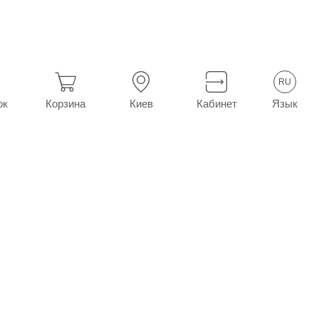
щие
При ушибах и растяжениях
Дип Рилиф гель туба 50 г
RU
Язык
ок
Корзина
Киев
Кабинет