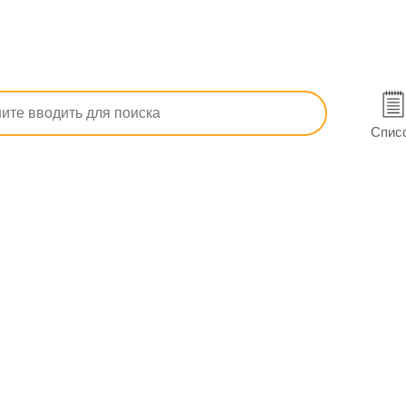
олитические
Опорно-двигательная система
Болеутоляю
Спис