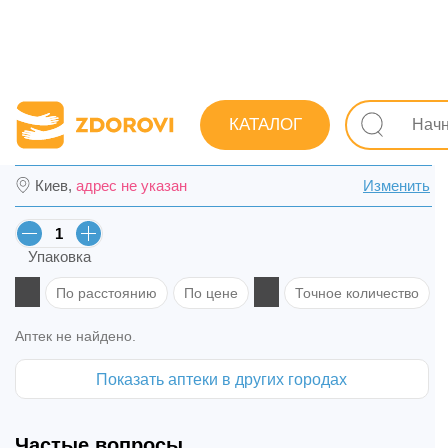
Поиск лекарств
Лекарства
Обезболивающие и спазм
КАТАЛОГ
Дип Рилиф гель туба 50 г в Дрогобыче
Киев,
адрес не указан
Изменить
Упаковка
По расстоянию
По цене
Точное количество
Аптек не найдено.
Показать аптеки в других городах
Частые вопросы