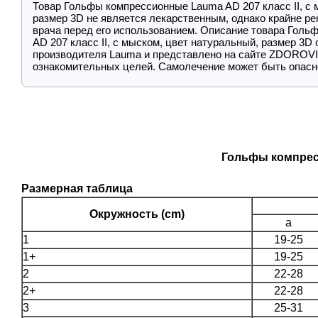
Товар Гольфы компрессионные Lauma AD 207 класс ІІ, с 
размер 3D не является лекарственным, однако крайне р
врача перед его использованием. Описание товара Гол
AD 207 класс ІІ, с мыском, цвет натуральный, размер 3D
производителя Lauma и представлено на сайте ZDOROVI
ознакомительных целей. Самолечение может быть опасн
Гольфы компресс
Размерная таблица
Окружность (cm)
a
1
19-25
1+
19-25
2
22-28
2+
22-28
3
25-31