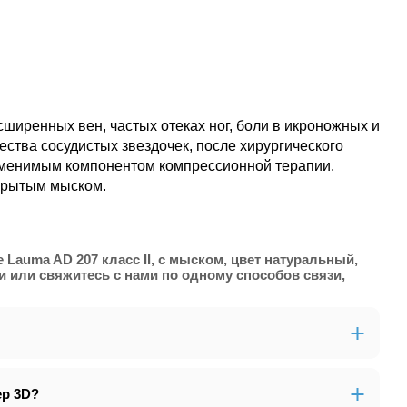
иренных вен, частых отеках ног, боли в икроножных и
ства сосудистых звездочек, после хирургического
аменимым компонентом компрессионной терапии.
ткрытым мыском.
auma AD 207 класс ІІ, с мыском, цвет натуральный,
 или свяжитесь с нами по одному способов связи,
ер 3D?