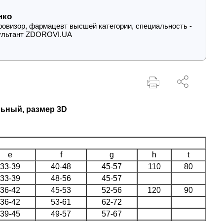
нко
овизор, фармацевт высшей категории, специальность -
ультант ZDOROVI.UA
льный, размер 3D
e
f
g
h
t
33-39
40-48
45-57
110
80
33-39
48-56
45-57
36-42
45-53
52-56
120
90
36-42
53-61
62-72
39-45
49-57
57-67