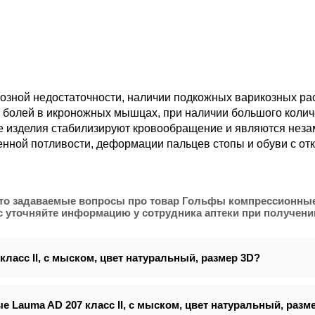
ной недостаточности, наличии подкожных варикозных расш
х болей в икроножных мышцах, при наличии большого количе
е изделия стабилизируют кровообращение и являются нез
нной потливости, деформации пальцев стопы и обуви с о
сто задаваемые вопросы про товар Гольфы компрессионные L
 уточняйте информацию у сотрудника аптеки при получении
ласс ІІ, с мыском, цвет натуральный, размер 3D?
 Lauma AD 207 класс ІІ, с мыском, цвет натуральный, разм