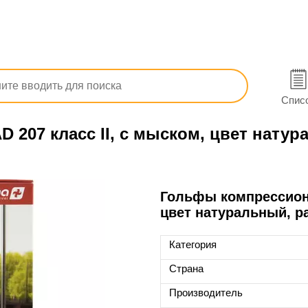
 ортопедия
Компрессионные изделия
Гольфы
Lau
Спис
207 класс ІІ, с мыском, цвет натур
Гольфы компрессионн
цвет натуральный, р
Категория
Страна
Производитель