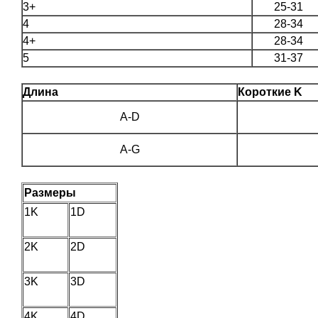
3+
25-31
4
28-34
4+
28-34
5
31-37
Длина
Короткие K
A
-D
A-G
Размеры
1K
1D
2K
2D
3K
3D
4K
4D