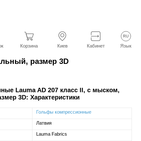
ma
RU
Язык
ок
Корзина
Киев
Кабинет
альный, размер 3D
ые Lauma AD 207 класс ІІ, с мыском,
азмер 3D: Характеристики
Гольфы компрессионные
Латвия
Lauma Fabrics