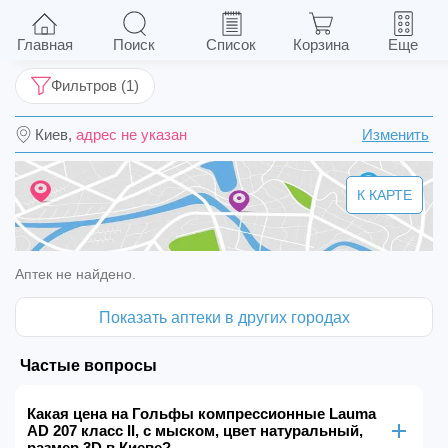
Гольфы компрессионные Lauma AD 207 класс
ІІ, с мыском, цвет натуральный, размер 3D
Главная
Поиск
Список
Корзина
Еще
Фильтров (1)
Киев,
адрес не указан
Изменить
К КАРТЕ
Аптек не найдено.
Показать аптеки в других городах
Частые вопросы
Какая цена на Гольфы компрессионные Lauma
AD 207 класс ІІ, с мыском, цвет натуральный,
размер 3D в Киеве?