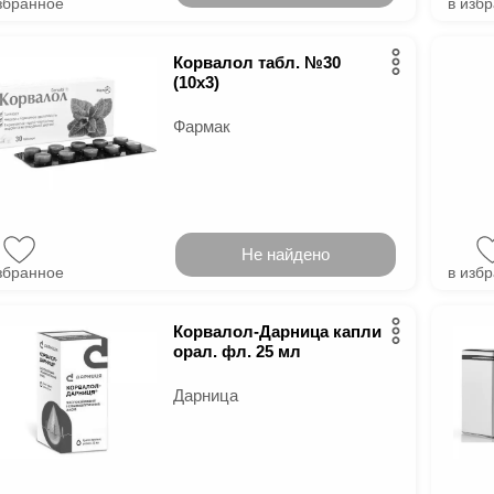
збранное
в изб
Корвалол табл. №30
(10х3)
Фармак
Не найдено
збранное
в изб
Корвалол-Дарница капли
орал. фл. 25 мл
Дарница