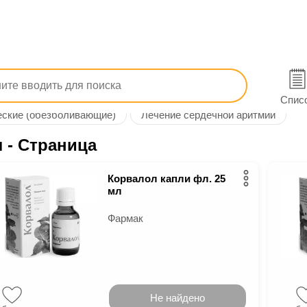
тв
Лекарства
Неврологические
Сердечно-сосудис
и сна, успокаивающие, седативные
При сердечных невроз
Спис
ские (обезболивающие)
Лечение сердечной аритмии
л
- Страница
Корвалол капли фл. 25
мл
Фармак
Не найдено