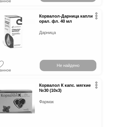
ранное
Корвалол-Дарница капли
орал. фл. 40 мл
Дарница
Не найдено
ранное
Корвалол К капс. мягкие
№30 (10х3)
Фармак