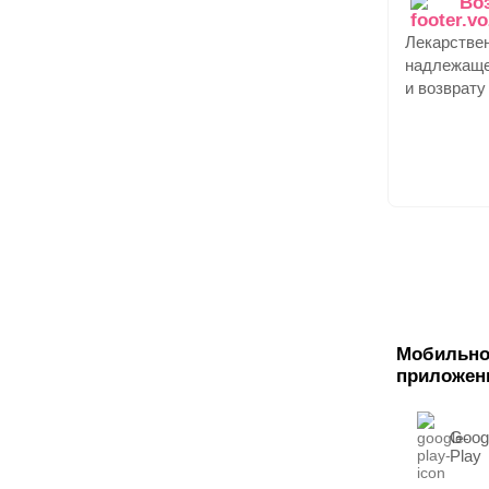
Во
Лекарстве
надлежаще
и возврату
Мобильно
приложен
Goog
Play