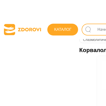
Поиск лекарс
КАТАЛОГ
При нарушени
Спазмолитиче
Корвало