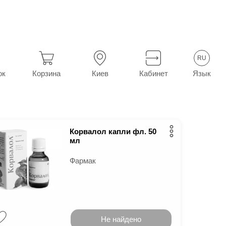
тые
Пищеварительная система
RU
ах
8
в г.
Киев
Язык
ок
Корзина
Киев
Кабинет
Корвалол капли фл. 50
мл
Фармак
Не найдено