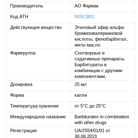
Производитель
АО Фармак
Код ATH
N05CB02
Действующее вещество
Этиловый эфир альфа-
бромизовалериановой
кислоты, фенобарбитал,
мяты масло
Фармгруппа
Снотворные и
седативные препараты.
Барбитураты в
комбинации с другими
компонентами.
Дозировка
25 мл
Форма
капли
Температура хранения
от 5°C до 25°C
Международное название
Barbiturates in combination
with other drugs
Регистрация
UA/2554/01/01 от
30.08.2019