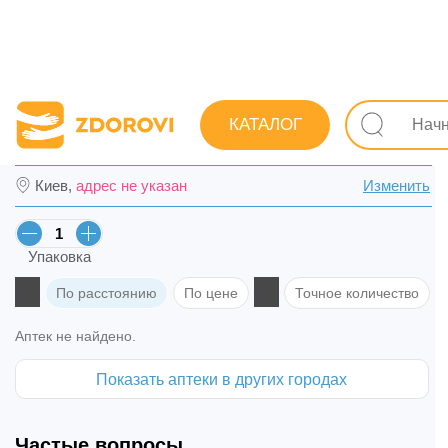
Поиск лекарств
Лекарства
Неврологические
Дер
КАТАЛОГ
Аммиака раствор для наруж. прим. 10% фл
Киев,
адрес не указан
Изменить
Упаковка
По расстоянию
По цене
Точное количество
Аптек не найдено.
Показать аптеки в других городах
Частые вопросы