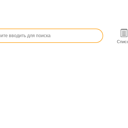
матологические
Прочие неврологические препараты
Пос
. 40 мл в Киеве
Спис