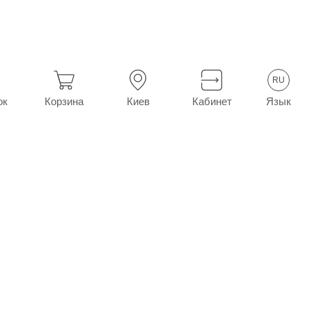
ле укуса насекомых
Аммиака раствор для наруж. прим. 10% ф
RU
Язык
ок
Корзина
Киев
Кабинет