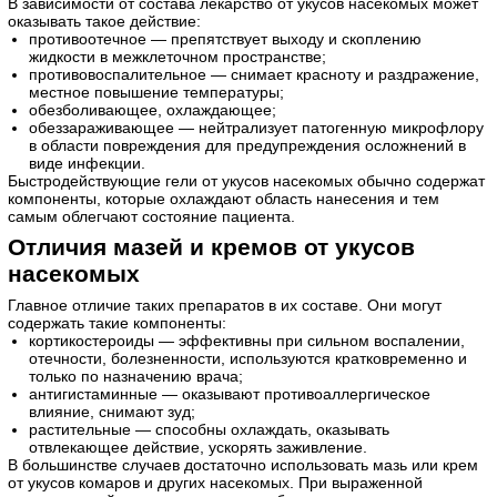
В зависимости от состава лекарство от укусов насекомых может
оказывать такое действие:
противоотечное — препятствует выходу и скоплению
жидкости в межклеточном пространстве;
противовоспалительное — снимает красноту и раздражение,
местное повышение температуры;
обезболивающее, охлаждающее;
обеззараживающее — нейтрализует патогенную микрофлору
в области повреждения для предупреждения осложнений в
виде инфекции.
Быстродействующие гели от укусов насекомых обычно содержат
компоненты, которые охлаждают область нанесения и тем
самым облегчают состояние пациента.
Отличия мазей и кремов от укусов
насекомых
Главное отличие таких препаратов в их составе. Они могут
содержать такие компоненты:
кортикостероиды — эффективны при сильном воспалении,
отечности, болезненности, используются кратковременно и
только по назначению врача;
антигистаминные — оказывают противоаллергическое
влияние, снимают зуд;
растительные — способны охлаждать, оказывать
отвлекающее действие, ускорять заживление.
В большинстве случаев достаточно использовать мазь или крем
от укусов комаров и других насекомых. При выраженной