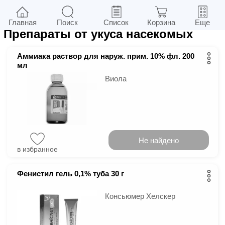
15
в г.
Киев
Фильтры
Главная
Поиск
Список
Корзина
Еще
Препараты от укуса насекомых
Аммиака раствор для наруж. прим. 10% фл. 200
мл
Виола
Не найдено
в избранное
Фенистил гель 0,1% туба 30 г
Консьюмер Хелскер