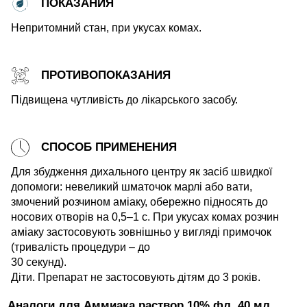
ПОКАЗАНИЯ
Непритомний стан, при укусах комах.
ПРОТИВОПОКАЗАНИЯ
Підвищена чутливість до лікарського засобу.
СПОСОБ ПРИМЕНЕНИЯ
Для збудження дихального центру як засіб швидкої
допомоги: невеликий шматочок марлі або вати,
змочений розчином аміаку, обережно підносять до
носових отворів на 0,5‒1 с. При укусах комах розчин
аміаку застосовують зовнішньо у вигляді примочок
(тривалість процедури ‒ до
30 секунд).
Діти. Препарат не застосовують дітям до 3 років.
Аналоги для Аммиака раствор 10% фл. 40 мл