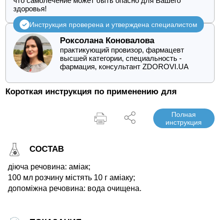
что самолечение может быть опасно для Вашего
здоровья!
Инструкция проверена и утверждена специалистом
Роксолана Коновалова
практикующий провизор, фармацевт
высшей категории, специальность -
фармация, консультант ZDOROVI.UA
Короткая инструкция по применению для
Полная
инструкция
СОСТАВ
діюча речовина: аміак;
100 мл розчину містять 10 г аміаку;
допоміжна речовина: вода очищена.