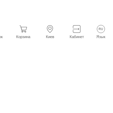
Иммунодепрессанты
Эндоксан табл. п/сах. обол. 50 мг №50 
RU
Язык
ок
Корзина
Киев
Кабинет