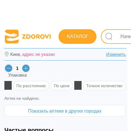
Поиск лекарств
Лекарства
Противоопухолевые
КАТАЛОГ
Эндоксан табл. п/сах. обол. 50 мг №50 (10
Киев,
адрес не указан
Изменить
Упаковка
По расстоянию
По цене
Точное количество
Аптек не найдено.
Показать аптеки в других городах
Частые вопросы