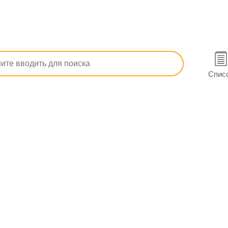
Иммунопрепараты
Прочие противоопухолевые препараты
х5) в Харькове
Спис