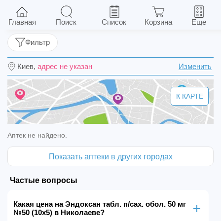
Эндоксан табл. п/сах. обол. 50 мг №50 (10х5)
Главная
Поиск
Список
Корзина
Еще
Фильтр
Киев,
адрес не указан
Изменить
К КАРТЕ
Аптек не найдено.
Показать аптеки в других городах
Частые вопросы
Какая цена на Эндоксан табл. п/сах. обол. 50 мг
№50 (10х5) в Николаеве?