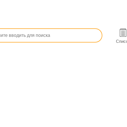
олитические
Болеутоляющие
От головной и зубной боли
5) в Черкассах
Спис