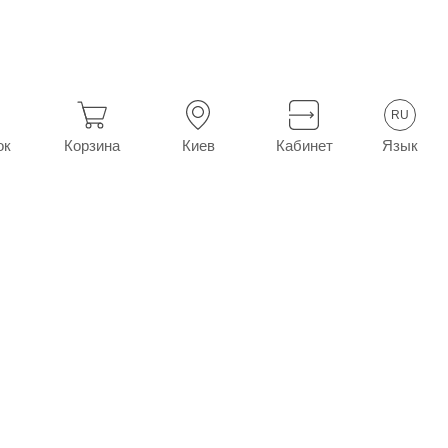
Ибупрофен-Дарница табл. 200 мг №50 (10х5)
RU
Язык
ок
Корзина
Киев
Кабинет