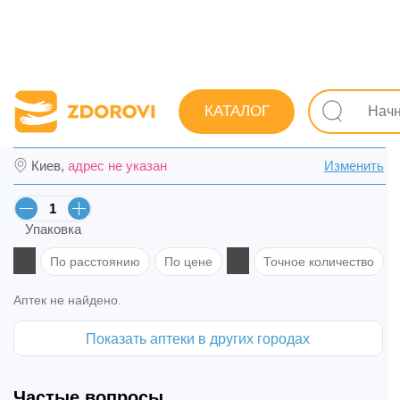
Поиск лекарств
Лекарства
Обезболивающие и спазм
КАТАЛОГ
Ибупрофен-Дарница табл. 200 мг №50 (10х
Киев,
адрес не указан
Изменить
Упаковка
По расстоянию
По цене
Точное количество
Аптек не найдено.
Показать аптеки в других городах
Частые вопросы