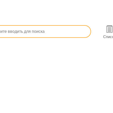
олитические
Противопростудные (грипп, ОРЗ)
Болеутол
Спис