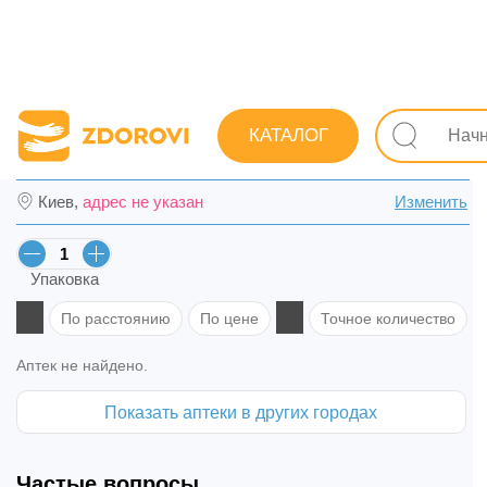
Поиск лекарств
Лекарства
Обезболивающие и спазм
КАТАЛОГ
Цитрамон Экстра табл. №10 в Каменском
Киев,
адрес не указан
Изменить
Упаковка
По расстоянию
По цене
Точное количество
Аптек не найдено.
Показать аптеки в других городах
Частые вопросы