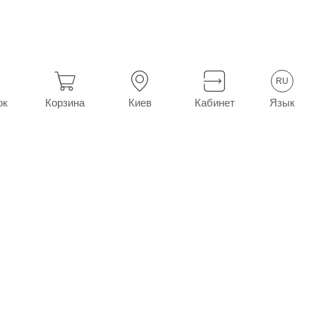
яющие
От головной и зубной боли
Жаропонижающие
RU
Язык
ок
Корзина
Киев
Кабинет