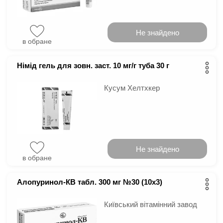
Не знайдено
в обране
Німід гель для зовн. заст. 10 мг/г туба 30 г
Кусум Хелтхкер
Не знайдено
в обране
Алопуринол-КВ табл. 300 мг №30 (10х3)
Київський вітамінний завод