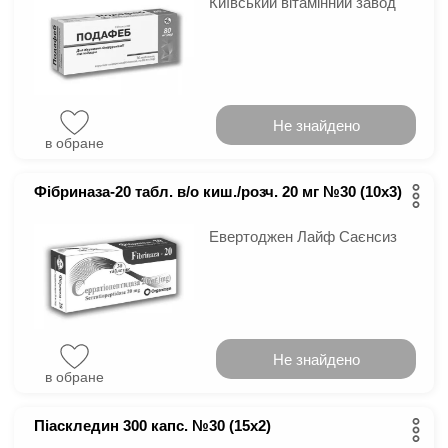
Київський вітамінний завод
Не знайдено
в обране
Фібриназа-20 табл. в/о киш./розч. 20 мг №30 (10х3)
Евертоджен Лайф Саєнсиз
Не знайдено
в обране
Піаскледин 300 капс. №30 (15х2)