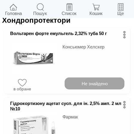
161
у м.
Київ
Фільтри
Головна
Пошук
Список
Кошик
Ще
Хондропротектори
Вольтарен форте емульгель 2,32% туба 50 г
Консьюмер Хелскер
Не знайдено
в обране
Гідрокортизону ацетат сусп. для ін. 2,5% амп. 2 мл
№10
Фармак