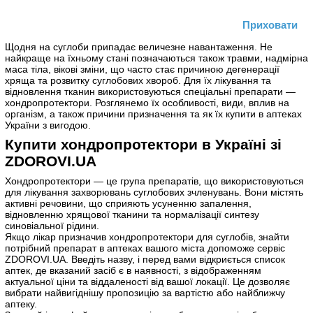
Приховати
Щодня на суглоби припадає величезне навантаження. Не
найкраще на їхньому стані позначаються також травми, надмірна
маса тіла, вікові зміни, що часто стає причиною дегенерації
хряща та розвитку суглобових хвороб. Для їх лікування та
відновлення тканин використовуються спеціальні препарати —
хондропротектори. Розглянемо їх особливості, види, вплив на
організм, а також причини призначення та як їх купити в аптеках
України з вигодою.
Купити хондропротектори в Україні зі
ZDOROVI.UA
Хондропротектори — це група препаратів, що використовуються
для лікування захворювань суглобових зчленувань. Вони містять
активні речовини, що сприяють усуненню запалення,
відновленню хрящової тканини та нормалізації синтезу
синовіальної рідини.
Якщо лікар призначив хондропротектори для суглобів, знайти
потрібний препарат в аптеках вашого міста допоможе сервіс
ZDOROVI.UA. Введіть назву, і перед вами відкриється список
аптек, де вказаний засіб є в наявності, з відображенням
актуальної ціни та віддаленості від вашої локації. Це дозволяє
вибрати найвигіднішу пропозицію за вартістю або найближчу
аптеку.