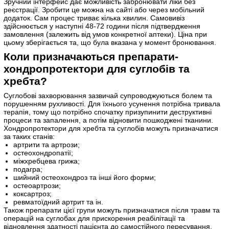
Зручний інтерфейс дає можливість забронювати ліки без
реєстрації. Зробити це можна на сайті або через мобільний
додаток. Сам процес триває кілька хвилин. Самовивіз
здійснюється у наступні 48-72 години після підтвердження
замовлення (залежить від умов конкретної аптеки). Ціна при
цьому зберігається та, що була вказана у момент бронювання.
Коли призначаються препарати-
хондропротектори для суглобів та
хребта?
Суглобові захворювання зазвичай супроводжуються болем та
порушенням рухливості. Для їхнього усунення потрібна тривала
терапія, тому що потрібно спочатку призупинити деструктивні
процеси та запалення, а потім відновити пошкоджені тканини.
Хондропротектори для хребта та суглобів можуть призначатися
за таких станів:
артрити та артрози;
остеохондропатії;
міжхребцева грижа;
подагра;
шийний остеохондроз та інші його форми;
остеоартрози;
коксартроз;
ревматоїдний артрит та ін.
Також препарати цієї групи можуть призначатися після травм та
операцій на суглобах для прискорення реабілітації та
відновлення здатності пацієнта до самостійного пересування.