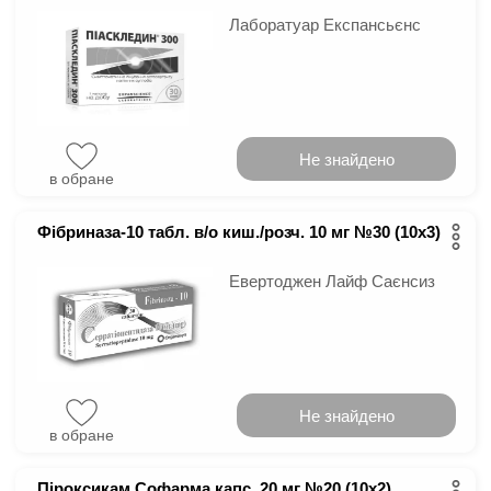
Лаборатуар Експансьєнс
Не знайдено
в обране
Фібриназа-10 табл. в/о киш./розч. 10 мг №30 (10х3)
Евертоджен Лайф Саєнсиз
Не знайдено
в обране
Піроксикам Софарма капс. 20 мг №20 (10х2)