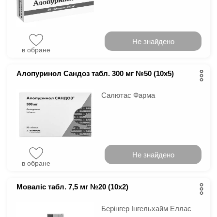
Не знайдено
в обране
Алопуринол Сандоз табл. 300 мг №50 (10х5)
Салютас Фарма
Не знайдено
в обране
Моваліс табл. 7,5 мг №20 (10х2)
Берінгер Інгельхайм Еллас