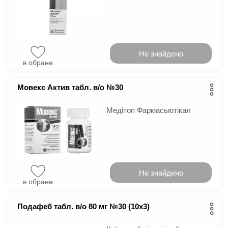
Не знайдено
в обране
Мовекс Актив табл. в/о №30
Медітоп Фармасьютікал
Не знайдено
в обране
Подафеб табл. в/о 80 мг №30 (10х3)