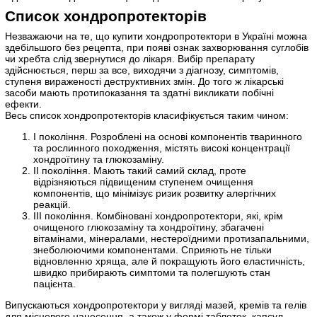
Список хондропротекторів
Незважаючи на те, що купити хондропротектори в Україні можна
здебільшого без рецепта, при появі ознак захворювання суглобів
чи хребта слід звернутися до лікаря. Вибір препарату
здійснюється, перш за все, виходячи з діагнозу, симптомів,
ступеня вираженості деструктивних змін. До того ж лікарські
засоби мають протипоказання та здатні викликати побічні
ефекти.
Весь список хондропротекторів класифікується таким чином:
I покоління. Розроблені на основі компонентів тваринного
та рослинного походження, містять високі концентрації
хондроїтину та глюкозаміну.
ІІ покоління. Мають такий самий склад, проте
відрізняються підвищеним ступенем очищення
компонентів, що мінімізує ризик розвитку алергічних
реакцій.
ІІІ покоління. Комбіновані хондропротектори, які, крім
очищеного глюкозаміну та хондроїтину, збагачені
вітамінами, мінералами, нестероїдними протизапальними,
знеболюючими компонентами. Сприяють не тільки
відновленню хряща, але й покращують його еластичність,
швидко прибирають симптоми та полегшують стан
пацієнта.
Випускаються хондропротектори у вигляді мазей, кремів та гелів
для місцевого нанесення, а також у формі таблеток, капсул,