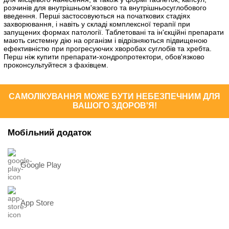
розчинів для внутрішньом'язового та внутрішньосуглобового
введення. Перші застосовуються на початкових стадіях
захворювання, і навіть у складі комплексної терапії при
запущених формах патології. Таблетовані та ін'єкційні препарати
мають системну дію на організм і відрізняються підвищеною
ефективністю при прогресуючих хворобах суглобів та хребта.
Перш ніж купити препарати-хондропротектори, обов'язково
проконсультуйтеся з фахівцем.
САМОЛІКУВАННЯ МОЖЕ БУТИ НЕБЕЗПЕЧНИМ ДЛЯ
ВАШОГО ЗДОРОВ'Я!
Мобільний додаток
Google Play
App Store