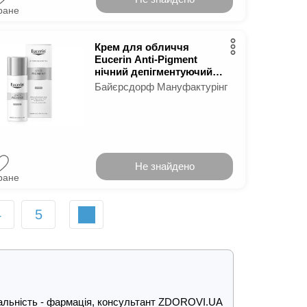
ране
Крем для обличчя
Eucerin Anti-Pigment
нічний депігментуючий
50 мл
Байєрсдорф Мануфактурінг
Не знайдено
ране
4
5
ціальність - фармація, консультант ZDOROVI.UA