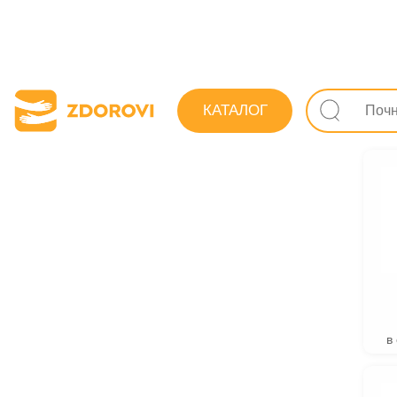
Пошук ліків
КАТАЛОГ
Креми дл
в