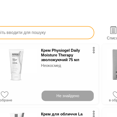
Краса та догляд
Догляд за шкірою обличчя
Кре
я обличчя
Спис
Крем Physiogel Daily
Moisture Therapy
зволожуючий 75 мл
Неокосмед
Не знайдено
 обране
в об
Крем для обличчя La