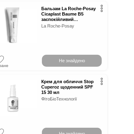
Бальзам La Roche-Posay
Cicaplast Baume B5
заспокійливий
відновлюючий 40 мл
La Roche-Posay
Не знайдено
ране
Крем для обличчя Stop
Cuperoz щоденний SPF
15 30 мл
ФітоБіоТехнології
Не знайдено