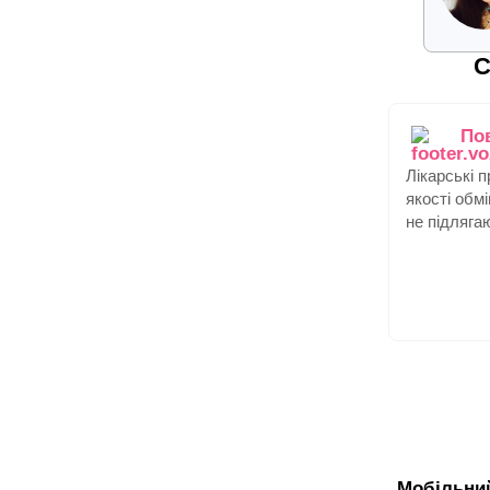
С
По
Лікарські 
якості обм
не підляга
Мобільни