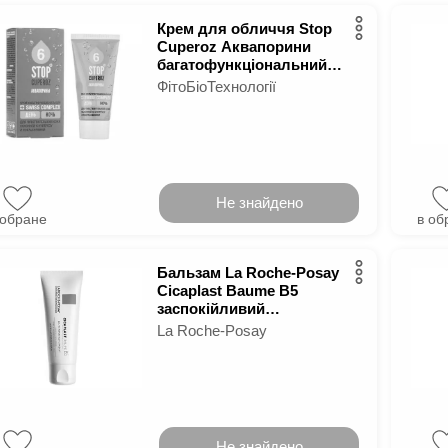
Крем для обличчя Stop
Cuperoz Аквапорини
багатофункціональний
день/нічь 50 мл
ФітоБіоТехнології
Не знайдено
 обране
в об
Бальзам La Roche-Posay
Cicaplast Baume B5
заспокійливий
відновлюючий 100 мл
La Roche-Posay
Не знайдено