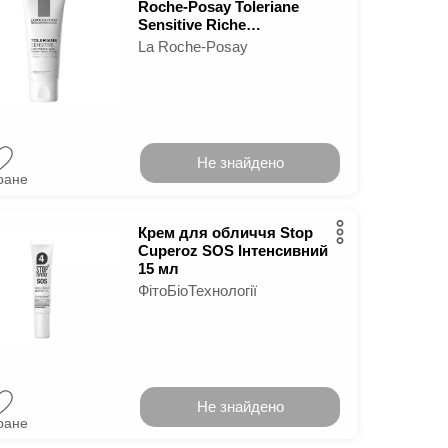
Roche-Posay Toleriane
Sensitive Riche
зволожуючий 40 мл
La Roche-Posay
Не знайдено
ране
Крем для обличчя Stop
Cuperoz SOS Інтенсивний
15 мл
ФітоБіоТехнології
Не знайдено
ране