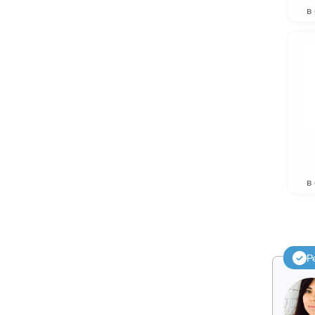
в
в
Р