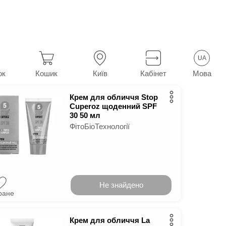
ми для обличчя
55
у м.
Київ
UA
Мова
ок
Кошик
Київ
Кабінет
Крем для обличчя Stop
Cuperoz щоденний SPF
30 50 мл
ФітоБіоТехнології
Не знайдено
ране
Крем для обличчя La