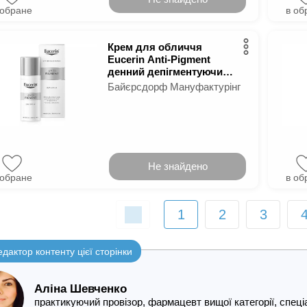
 обране
в об
Крем для обличчя
Eucerin Anti-Pigment
денний депігментуючий
50 мл
Байєрсдорф Мануфактурінг
Не знайдено
 обране
в об
1
2
3
едактор контенту цієї сторінки
Аліна Шевченко
практикуючий провізор, фармацевт вищої категорії, спе