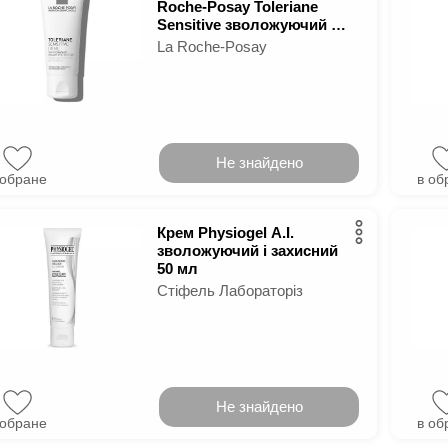
Roche-Posay Toleriane
Sensitive зволожуючий 40
мл
La Roche-Posay
Не знайдено
 обране
в об
Крем Physiogel A.I.
зволожуючий і захисний
50 мл
Стіфель Лабораторіз
Не знайдено
 обране
в об