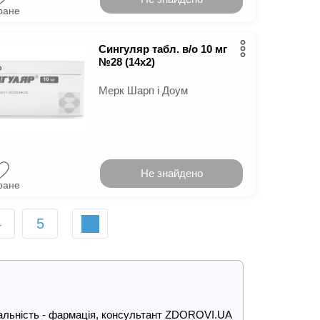
ране
Сингуляр табл. в/о 10 мг
№28 (14х2)
Мерк Шарп і Доум
Не знайдено
ране
4
5
ціальність - фармація, консультант ZDOROVI.UA