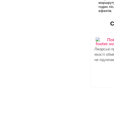
маршруту
годин пі
ефектів.
С
По
Лікарські 
якості обм
не підляга