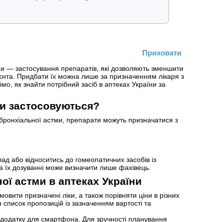
Приховати
ми — застосування препаратів, які дозволяють зменшити
ієнта. Придбати їх можна лише за призначенням лікаря з
мо, як знайти потрібний засіб в аптеках України за
ти застосовуються?
а бронхіальної астми, препарати можуть призначатися з
д або відноситись до гомеопатичних засобів із
а їх дозуванні може визначити лише фахівець.
ої астми в аптеках України
вити призначені ліки, а також порівняти ціни в різних
 список пропозицій із зазначенням вартості та
у додатку для смартфона. Для зручності планування