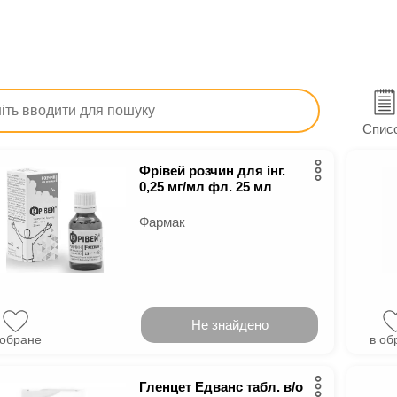
Ліки
При бронхіальній астмі
Профілактика бронх
и для профілактики бронхіальної ас
Спис
Фрівей розчин для інг.
0,25 мг/мл фл. 25 мл
Фармак
Не знайдено
 обране
в об
Гленцет Едванс табл. в/о