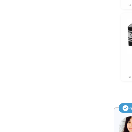
в
в
Р