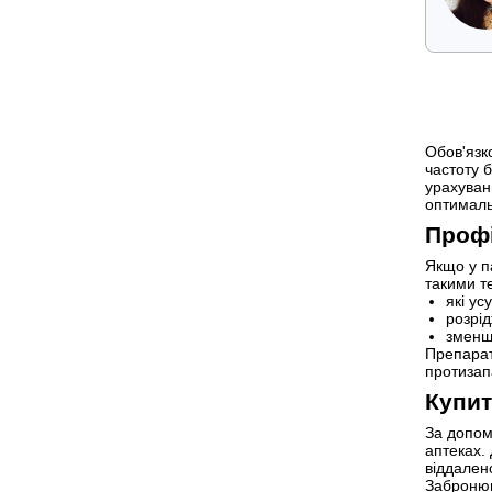
Обов'язк
частоту 
урахуван
оптималь
Профі
Якщо у п
такими т
які ус
розрі
зменше
Препарат
протизап
Купит
За допом
аптеках.
віддален
Забронюв