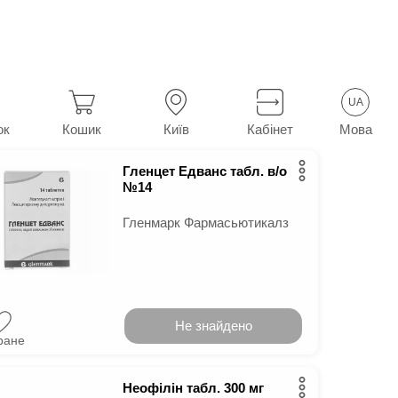
іальної астми
50
у м.
Київ
UA
тми
Мова
ок
Кошик
Київ
Кабінет
Гленцет Едванс табл. в/о
№14
Гленмарк Фармасьютикалз
Не знайдено
ране
Неофілін табл. 300 мг