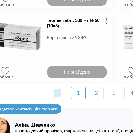
 обране
в об
Теопек табл. 300 мг №50
(10х5)
Борщагівський ХФЗ
Не знайдено
 обране
в об
1
2
3
едактор контенту цієї сторінки
Аліна Шевченко
практикуючий провізор, фармацевт вищої категорії, спе