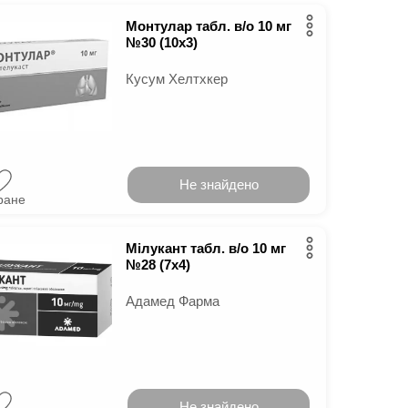
Монтулар табл. в/о 10 мг
№30 (10х3)
Кусум Хелтхкер
Не знайдено
ране
Мілукант табл. в/о 10 мг
№28 (7х4)
Адамед Фарма
Не знайдено