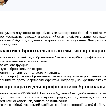
ова умова лікування та профілактики загострення бронхіальної аст
бронхоспазмів, покращити загальний стан та фізичну активність пац
ням необхідного дозування та тривалості застосування. Далі розпові
ною ціною.
лактика бронхіальної астми: які препара
ацієнта є схильність до бронхіальної астми і потрібна профілактик
ерапевтичними властивостями:
увають обструкцію;
джують бронхіальний секрет;
ння інтенсивності та частоти нападів.
и для профілактики бронхіальної астми можуть мати рослинний скла
альним та протинабряковим ефектом. Потребу у конкретних ліках т
и препарати для профілактики бронхіальн
огою сервісу ZDOROVI.UA можна у будь-який час доби знайти та замо
 Достатньо ввести назву в пошуковий рядок, і перед вами відкриється
ості кожної аптеки від вашого розташування.
ати потрібний лікарський засіб можна без реєстрації на сайті або 