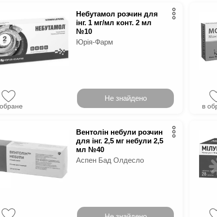
Небутамол розчин для
інг. 1 мг/мл конт. 2 мл
№10
Юрія-Фарм
Не знайдено
 обране
в об
Вентолін небули розчин
для інг. 2,5 мг небули 2,5
мл №40
Аспен Бад Олдесло
Не знайдено