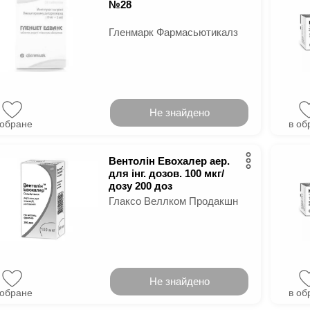
№28
Гленмарк Фармасьютикалз
Не знайдено
 обране
в об
Вентолін Евохалер аер.
для інг. дозов. 100 мкг/
дозу 200 доз
Глаксо Веллком Продакшн
Не знайдено
 обране
в об