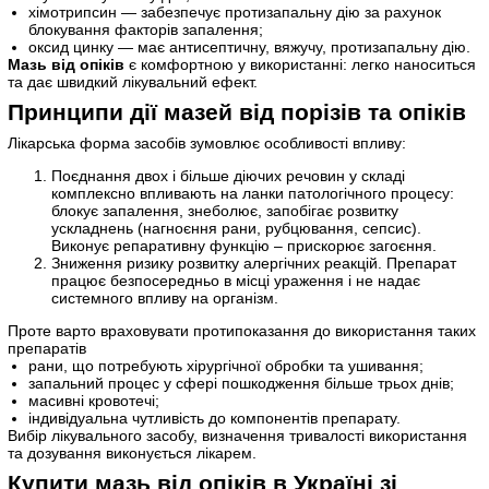
хімотрипсин — забезпечує протизапальну дію за рахунок
блокування факторів запалення;
оксид цинку — має антисептичну, вяжучу, протизапальну дію.
Мазь від опіків
є комфортною у використанні: легко наноситься
та дає швидкий лікувальний ефект.
Принципи дії мазей від порізів та опіків
Лікарська форма засобів зумовлює особливості впливу:
Поєднання двох і більше діючих речовин у складі
комплексно впливають на ланки патологічного процесу:
блокує запалення, знеболює, запобігає розвитку
ускладнень (нагноєння рани, рубцювання, сепсис).
Виконує репаративну функцію – прискорює загоєння.
Зниження ризику розвитку алергічних реакцій. Препарат
працює безпосередньо в місці ураження і не надає
системного впливу на організм.
Проте варто враховувати протипоказання до використання таких
препаратів
рани, що потребують хірургічної обробки та ушивання;
запальний процес у сфері пошкодження більше трьох днів;
масивні кровотечі;
індивідуальна чутливість до компонентів препарату.
Вибір лікувального засобу, визначення тривалості використання
та дозування виконується лікарем.
Купити мазь від опіків в Україні зі