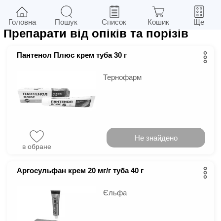
70
у м.
Київ
Фільтри
Головна
Пошук
Список
Кошик
Ще
Препарати від опіків та порізів
Пантенол Плюс крем туба 30 г
Тернофарм
Не знайдено
в обране
Аргосульфан крем 20 мг/г туба 40 г
Єльфа