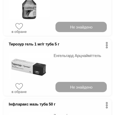
Не знайдено
в обране
Тирозур гель 1 мг/г туба 5 г
Енгельгард Арцнайміттель
Не знайдено
в обране
Інфларакс мазь туба 50 г