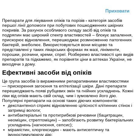
Приховати
Препарати для лікування опіків та порізів
-
категорія засобів
першої лінії допомоги при побутових пошкодженнях шкірних
покривів. За рахунок особливого складу засіб від опіків та
подряпин має широкий спектр властивостей – блокує запалення,
прискорює відновлення, перешкоджає розмноженню патогенних
бактерій, знеболює. Використовуються вони місцево та
представлені у таких лікарських формах як мазі, лініменти,
порошки, розчини, креми, спреї. Розберемо властивості цих видів
препаратів та підкажемо, як порівняти ціни в аптеках України, не
виходячи з дому.
Ефективні засоби від опіків
Це група засобів із вираженими репаративними властивостями
— прискорення загоєння та епітелізації шкіри. Дані препарати
перешкоджають появі рубцевих змін та гнійних ускладнень. Кожні
ліки від опіків мають свій склад, чим і зумовлено його дію.
Популярні препарати на основі таких діючих компонентів:
декспантенол сприяє відновленню цілісності клітинних стінок і
затримці вологи;
антибактеріальні та протигрибкові речовини (бацитрацин,
неоміцин, стрептоміцин) – запобігають розвитку бактеріальних
ускладнень (нагноєння, сепсис);
мірамістин, хлоргексидин - мають антисептичну та
імуностимулюючу дію;