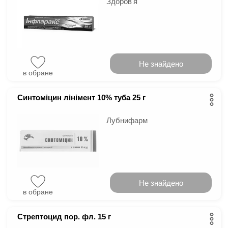
Здоровʼя
Не знайдено
в обране
Синтоміцин лінімент 10% туба 25 г
Лубнифарм
Не знайдено
в обране
Стрептоцид пор. фл. 15 г