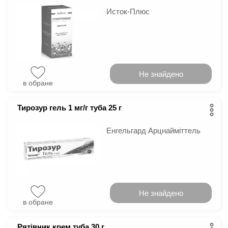
Исток-Плюс
Не знайдено
в обране
Тирозур гель 1 мг/г туба 25 г
Енгельгард Арцнайміттель
Не знайдено
в обране
Рятівник крем туба 30 г