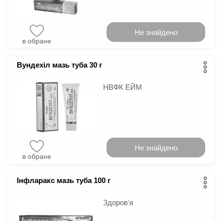
Не знайдено
в обране
Вундехіл мазь туба 30 г
НВФК ЕЙМ
Не знайдено
в обране
Інфларакс мазь туба 100 г
Здоровʼя