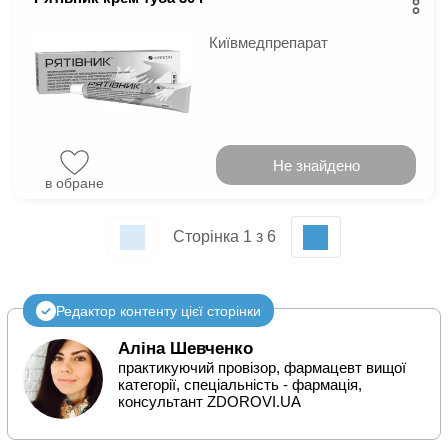
Київмедпрепарат
Не знайдено
в обране
Сторінка 1 з 6
Редактор контенту цієї сторінки
Аліна Шевченко
практикуючий провізор, фармацевт вищої
категорії, спеціальність - фармація,
консультант ZDOROVI.UA