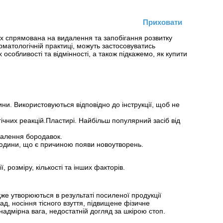
Приховати
ких спрямована на видалення та запобігання розвитку
матологічній практиці, можуть застосовуватись
особливості та відмінності, а також підкажемо, як купити
ни. Використовуються відповідно до інструкції, щоб не
гічних реакцій.Пластирі. Найбільш популярний засіб від
далення бородавок.
людини, що є причиною появи новоутворень.
ї, розміру, кількості та інших факторів.
дже утворюються в результаті посиленої продукції
ад, носіння тісного взуття, підвищене фізичне
адмірна вага, недостатній догляд за шкірою стоп.