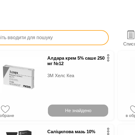
Ліки
Дерматологічні
Від мозолів, бородавок, ко
и від мозолів, бородавок, кондилом
Спис
Алдара крем 5% саше 250
мг №12
3М Хелс Кеа
Не знайдено
 обране
в об
Саліцилова мазь 10%