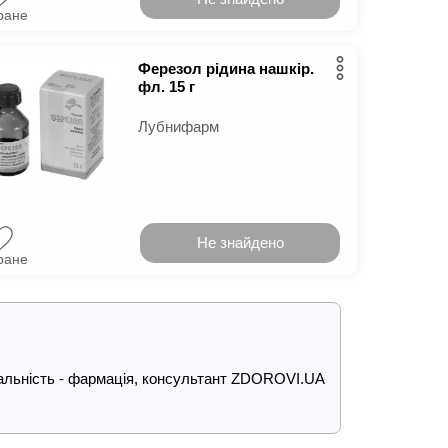
ране
Ферезол рідина нашкір.
фл. 15 г
Лубнифарм
Не знайдено
ране
ціальність - фармація, консультант ZDOROVI.UA