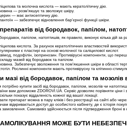
ліцилова та молочна кислота — мають кератолітичну дію.
човина — розм'якшує та зволожує шкіру.
іцерин — має антисептичну дію.
антоїн — забезпечує відновлення бар'єрної функції шкіри.
препаратів від бородавок, папілом, натоп
бородавок, папілом, натоптишів, як правило, виконує кілька дій за р
іцилова кислота. За рахунок кератолітичних властивостей використо
улярними є пластирі на основі молочної та саліцилової кислот.
квімод, подофілін, ізопринозин. Противірусні компоненти, що пере
складу мазей від бородавок та папілом.
овина. Забезпечує зволоження та пом'якшення шкіри в області тертя
тотіл. Рослинні компоненти мають противірусну та клітинно-стимул
и мазі від бородавок, папілом та мозолів 
 потрібно купити засіб від бородавок, папілом, мозолів чи натоптиші
раїни вам допоможе ZDOROVI.UA. Сервіс дозволяє порівняти ціни і 
скільки показує віддаленість кожної від вашої локації.
ати препарат можна в пару кліків і без реєстрації на сайті або ч
ачам відкривається доступ до особистого кабінету, де є історія пок
а замовлення. Самовивіз здійснюється після підтвердження броні в 
АМОЛІКУВАННЯ МОЖЕ БУТИ НЕБЕЗПЕЧ