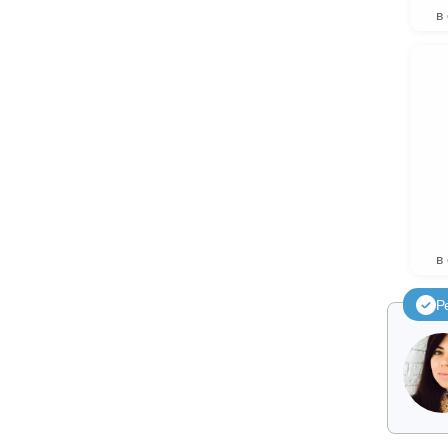
в
в
Р