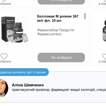
 обране
в об
Колломак М розчин 167
мг/г фл. 10 мл
Фармалабор-Продутос
Фармасьютікос
Не знайдено
 обране
в об
едактор контенту цієї сторінки
Аліна Шевченко
практикуючий провізор, фармацевт вищої категорії, спе