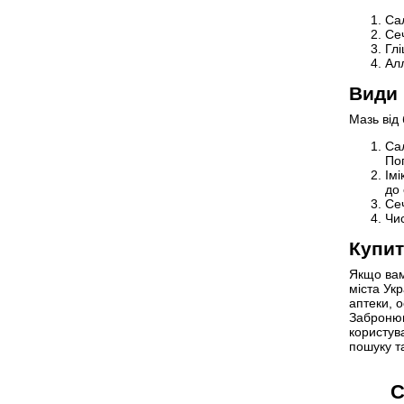
Са
Се
Гл
Алл
Види 
Мазь від 
Сал
Поп
Імі
до 
Сеч
Чис
Купит
Якщо вам
міста Ук
аптеки, о
Забронюв
користув
пошуку т
С