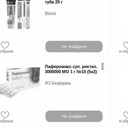
туба 25 г
Віола
Не знайдено
 обране
в об
Лаферомакс суп. ректал.
3000000 МО 1 г №10 (5х2)
ФЗ Біофарма
Не знайдено
 обране
в об