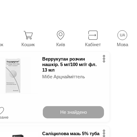
ндилом
12
у м.
Київ
UA
Мова
ок
Кошик
Київ
Кабінет
Веррукутан розчин
нашкір. 5 мг/100 мг/г фл.
13 мл
Мібе Арцнайміттель
Не знайдено
ране
Саліцилова мазь 5% туба