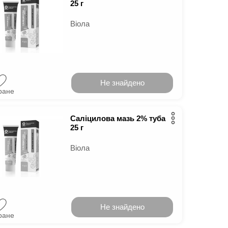
25 г
Віола
Не знайдено
ране
Саліцилова мазь 2% туба
25 г
Віола
Не знайдено
ране