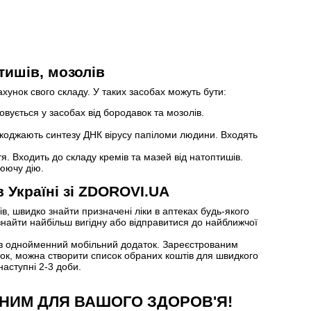
тишів, мозолів
ахунок свого складу. У таких засобах можуть бути:
вується у засобах від бородавок та мозолів.
шкоджають синтезу ДНК вірусу папіломи людини. Входять
. Входить до складу кремів та мазей від натоптишів.
юючу дію.
в Україні зі ZDOROVI.UA
в, швидко знайти призначені ліки в аптеках будь-якого
знайти найбільш вигідну або відправитися до найближчої
ерез однойменний мобільний додаток. Зареєстрованим
упок, можна створити список обраних коштів для швидкого
наступні 2-3 доби.
НИМ ДЛЯ ВАШОГО ЗДОРОВ'Я!