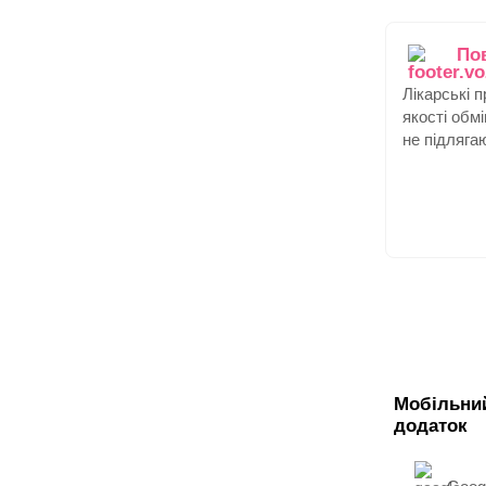
По
Лікарські 
якості обм
не підляга
Мобільни
додаток