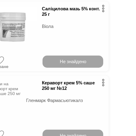
Саліцилова мазь 5% конт.
25 г
Віола
Не знайдено
ране
Кераворт крем 5% саше
250 мг №12
Гленмарк Фармасьютикалз
Не знайдено