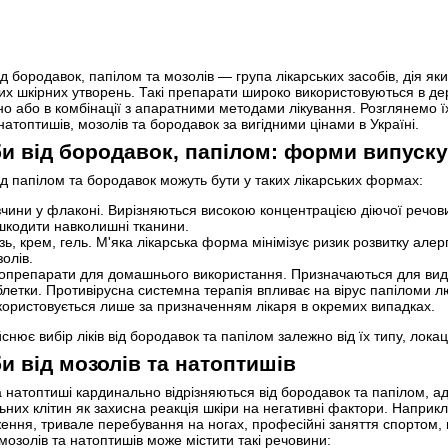
ід бородавок, папілом та мозолів — група лікарських засобів, дія я
их шкірних утворень. Такі препарати широко використовуються в дер
о або в комбінації з апаратними методами лікування. Розглянемо їх 
 натоптишів, мозолів та бородавок за вигідними цінами в Україні.
и від бородавок, папілом: форми випуску
ід папілом та бородавок можуть бути у таких лікарських формах:
чини у флаконі. Вирізняються високою концентрацією діючої речови
шкодити навколишні тканини.
ь, крем, гель. М'яка лікарська форма мінімізує ризик розвитку алер
олів.
іопрепарати для домашнього використання. Призначаються для ви
блетки. Противірусна системна терапія впливає на вірус папіломи 
користовується лише за призначенням лікаря в окремих випадках.
йснює вибір ліків від бородавок та папілом залежно від їх типу, локаці
и від мозолів та натоптишів
а натоптиші кардинально відрізняються від бородавок та папілом, а
ьних клітин як захисна реакція шкіри на негативні фактори. Наприкл
ення, тривале перебування на ногах, професійні заняття спортом, н
мозолів та натоптишів може містити такі речовини: