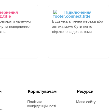
вернення
Підключення
препарати належної
Будь-яка аптечна мережа або
іну та поверненню
аптека може бути легко
ють.
підключена до системи.
й
Користувачам
Ресурси
Політика
Мапа сайту
конфіденційності