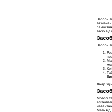
Засоби в
зазначен
самостійн
засіб від
Засоб
Засоби в
Роз
по
Маз
моз
Кр
Та
Ви
Лікар зді
Засоб
Мозолі т
епітеліал
навантаж
Мазь від 