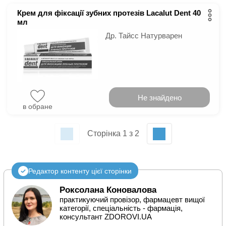
Крем для фіксації зубних протезів Lacalut Dent 40
мл
Др. Тайсс Натурварен
Не знайдено
в обране
Сторінка 1 з 2
Редактор контенту цієї сторінки
Роксолана Коновалова
практикуючий провізор, фармацевт вищої
категорії, спеціальність - фармація,
консультант ZDOROVI.UA