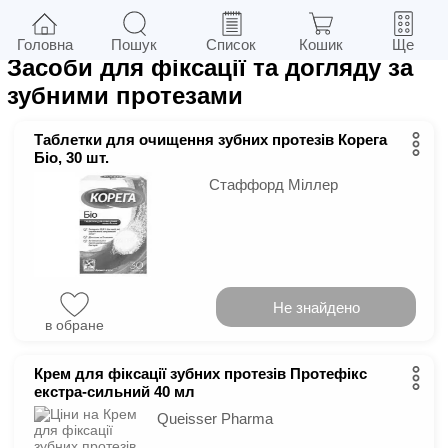
18
у м.
Київ
Фільтри
Головна
Пошук
Список
Кошик
Ще
Засоби для фіксації та догляду за
зубними протезами
Таблетки для очищення зубних протезів Корега
Біо, 30 шт.
Стаффорд Міллер
Не знайдено
в обране
Крем для фіксації зубних протезів Протефікс
екстра-сильний 40 мл
Queisser Pharma