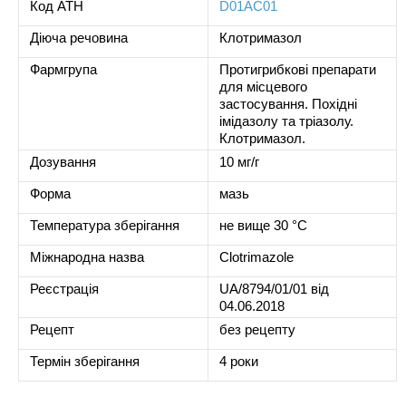
Код ATH
D01AC01
Діюча речовина
Клотримазол
Фармгрупа
Протигрибкові препарати
для місцевого
застосування. Похідні
імідазолу та тріазолу.
Клотримазол.
Дозування
10 мг/г
Форма
мазь
Температура зберігання
не вище 30 °C
Міжнародна назва
Clotrimazole
Реєстрація
UA/8794/01/01 від
04.06.2018
Рецепт
без рецепту
Термін зберігання
4 роки