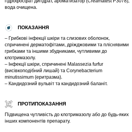
гідрофосфат дигідрат, ароматизатор (Creamatest P3078),
вода очищена.
ПОКАЗАННЯ
– Грибкові інфекції шкіри та слизових оболонок,
спричинені дерматофітами, дріжджовими та пліснявими
грибками та іншими збудниками, чутливими до
клотримазолу.
– Інфекції шкіри, спричинені Malassezia furfur
(висівкоподібний лишай) та Corynebacterium
minutissimum (еритразма).
– Кандидозний вульвіт та кандидозний баланіт.
ПРОТИПОКАЗАННЯ
Підвищена чутливість до клотримазолу або до будь-яких
інших компонентів препарату.