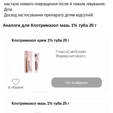
настало ніякого покращення після 4 тижнів лікування.
Діти.
Досвід застосування препарату дітям відсутній.
Аналоги для Клотримазол мазь 1% туба 20 г
Клотримазол крем 1% туба 20 г
ГлаксоСмітКляйн
Фармасьютикалз
Не знайдено
в обране
Клотримазол мазь 1% туба 25 г