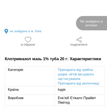
Не знайдено в
аптеках
не знайдено в м. Київ
в обране
поділитися
Клотримазол мазь 1% туба 20 г: Характеристики
Категорія
Препарати від грибка
шкіри, нігтів місцевого
застосування
Препарати від молочниці
Країна
Індія
Виробник
Енкʼюб Етікалз Прайвіт
Лімітед