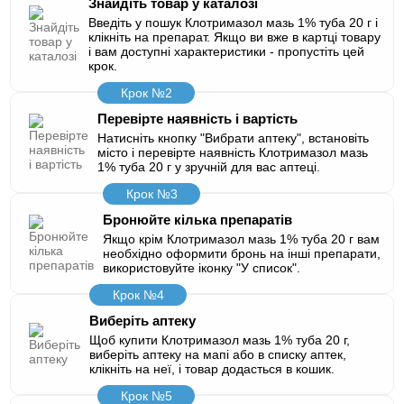
Знайдіть товар у каталозі
Введіть у пошук Клотримазол мазь 1% туба 20 г і
клікніть на препарат. Якщо ви вже в картці товару
і вам доступні характеристики - пропустіть цей
крок.
Крок №2
Перевірте наявність і вартість
Натисніть кнопку "Вибрати аптеку", встановіть
місто і перевірте наявність Клотримазол мазь
1% туба 20 г у зручній для вас аптеці.
Крок №3
Бронюйте кілька препаратів
Якщо крім Клотримазол мазь 1% туба 20 г вам
необхідно оформити бронь на інші препарати,
використовуйте іконку "У список".
Крок №4
Виберіть аптеку
Щоб купити Клотримазол мазь 1% туба 20 г,
виберіть аптеку на мапі або в списку аптек,
клікніть на неї, і товар додасться в кошик.
Крок №5