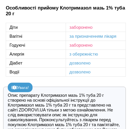
Особливості прийому Клотримазол мазь 1% туба
20 г
Діти
заборонено
Вагітні
за призначенням лікаря
Годуючі
заборонено
Алергія
з обережністю
Діабет
дозволено
Водії
дозволено
Увага!
Опис препарату Клотримазол мазь 1% туба 20 г
створено на основі офіціальної інструкції до
Клотримазол мазь 1% туба 20 г та представлено на
сайті ZDOROVI.UA тільки з метою ознайомлення. Не
слід використовувати опис як інструкцію для
самолікування. Проконсультуйтесь з лікарем перед
покупкою Клотримазол мазь 1% туба 20 г та памʼятайте,