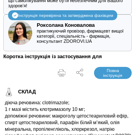
що самолікування може бути небезпечним для Вашого
здоровʼя!
Інструкція перевірена та затверджена фахівцем
Роксолана Коновалова
практикуючий провізор, фармацевт вищої
категорії, спеціальність - фармація,
консультант ZDOROVI.UA
Коротка інструкція із застосування для
Повна
інструкція
СКЛАД
діюча речовина: clotrimazole;
1 г мазі містить клотримазолу 10 мг;
допоміжні речовини: макроголу цетостеариловий ефір,
спирт цетостеариловий, парафін білий м’який, олія
мінеральна, пропіленгліколь, хлоркрезол, натрію