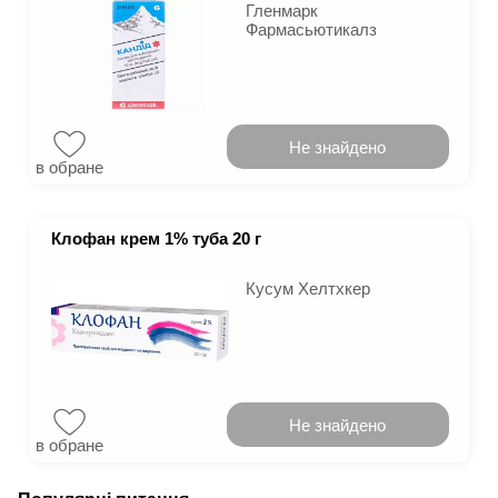
Гленмарк
Фармасьютикалз
Не знайдено
в обране
Клофан крем 1% туба 20 г
Кусум Хелтхкер
Не знайдено
в обране