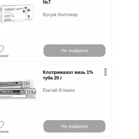
№7
Кусум Хелтхкер
Не знайдено
ране
Клотримазол мазь 1%
туба 20 г
Енкʼюб Етікалз
Не знайдено
ране