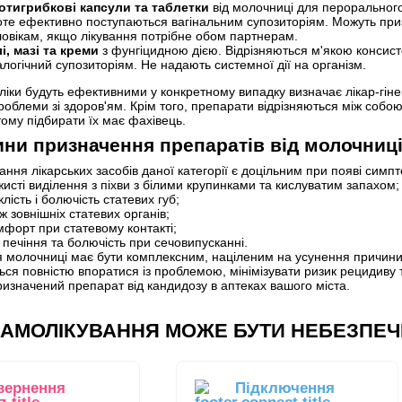
отигрибкові капсули та таблетки
від молочниці для пероральног
те ефективно поступаються вагінальним супозиторіям. Можуть призн
ловікам, якщо лікування потрібне обом партнерам.
і, мазі та креми
з фунгіцидною дією. Відрізняються м'якою консисте
логічний супозиторіям. Не надають системної дії на організм.
 ліки будуть ефективними у конкретному випадку визначає лікар-гін
проблеми зі здоров'ям. Крім того, препарати відрізняються між соб
тому підбирати їх має фахівець.
ни призначення препаратів від молочниц
ння лікарських засобів даної категорії є доцільним при появі симпт
исті виділення з піхви з білими крупинками та кислуватим запахом;
лість і болючість статевих губ;
ж зовнішніх статевих органів;
мфорт при статевому контакті;
є печіння та болючість при сечовипусканні.
я молочниці має бути комплексним, націленим на усунення причини 
ться повністю впоратися із проблемою, мінімізувати ризик рецидиву 
ризначений препарат від кандидозу в аптеках вашого міста.
АМОЛІКУВАННЯ МОЖЕ БУТИ НЕБЕЗПЕЧ
вернення
Підключення