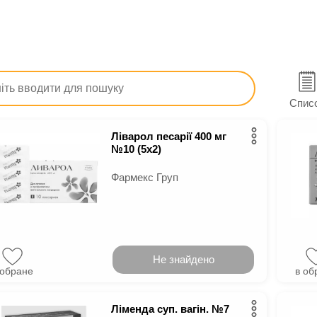
Ліки
Гінекологічні
Від молочниці
и від молочниці
Спис
Ліварол песарії 400 мг
№10 (5х2)
Фармекс Груп
Не знайдено
 обране
в об
Ліменда суп. вагін. №7