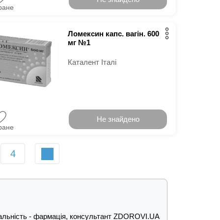
ране
Ломексин капс. вагін. 600
мг №1
Каталент Італі
Не знайдено
ране
4
ціальність - фармація, консультант ZDOROVI.UA