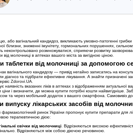
ю, або вагінальний кандидоз, викликають умовно-патогенні грибки р
ної білизни, зниженні імунітету, гормональних порушеннях, сильном
ь неконтрольовано розмножуватися, сприяючи розвитку захворюванн
и від молочниці в аптеках вашого міста за вигідною ціною.
и таблетки від молочниці за допомогою се
нак вагінального кандидозу — привід негайно записатись на консуль
ти діагноз та підібрати ефективне лікування. А знайти призначені з
ервіс Zdorovi.UA.
ує наявність вказаних ліків в аптеках з відображенням актуальної ва
 ціни і визначити, де можна купити потрібні кошти найвигідніше. За
сом та через мобільний додаток з вашого смартфона. Самовивіз дос
 випуску лікарських засобів від молочни
 фармакологічний ринок України пропонує купити препарати для лі
евою терапевтичною дією:
гінальні свічки від молочниці
. Відрізняються високою ефективніс
гінально. Відрізняються між собою діючою речовиною.