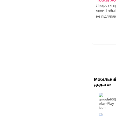
Лікарські 
якості обм
не підляга
Мобільни
додаток
Goog
Play