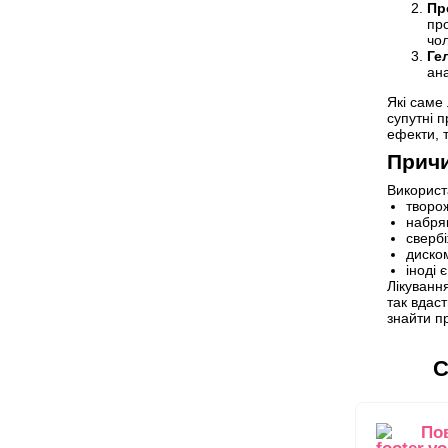
Пр
про
чо
Гел
ана
Які саме
супутні 
ефекти, 
Причи
Використа
творож
набряк
свербі
диско
іноді 
Лікуванн
так вдас
знайти п
С
По