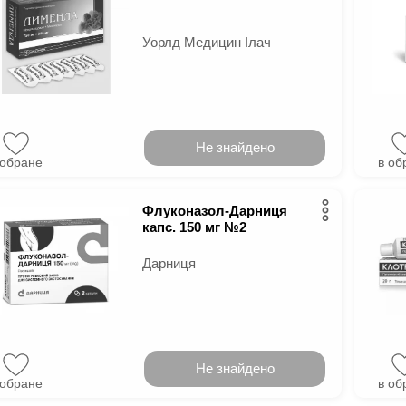
Уорлд Медицин Ілач
Не знайдено
 обране
в об
Флуконазол-Дарниця
капс. 150 мг №2
Дарниця
Не знайдено
 обране
в об