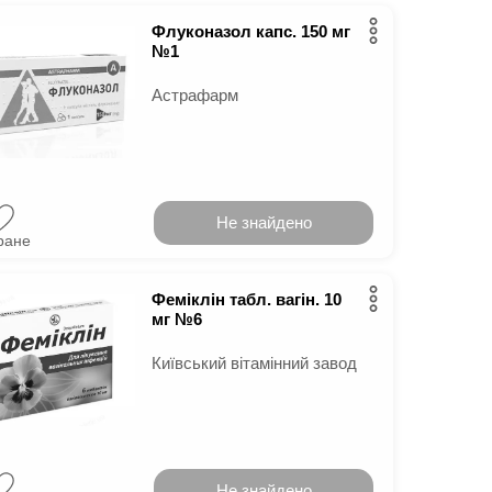
Флуконазол капс. 150 мг
№1
Астрафарм
Не знайдено
ране
Феміклін табл. вагін. 10
мг №6
Київський вітамінний завод
Не знайдено