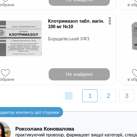
 обране
в об
Клотримазол табл. вагін.
100 мг №10
Борщагівський ХФЗ
Не знайдено
 обране
в об
1
2
3
едактор контенту цієї сторінки
Роксолана Коновалова
практикуючий провізор, фармацевт вищої категорії, спе