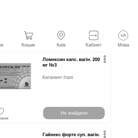
42
у м.
Київ
UA
Мова
ок
Кошик
Київ
Кабінет
Ломексин капс. вагін. 200
мг №3
Каталент Італі
Не знайдено
ране
Гайнекс форте суп. вагін.