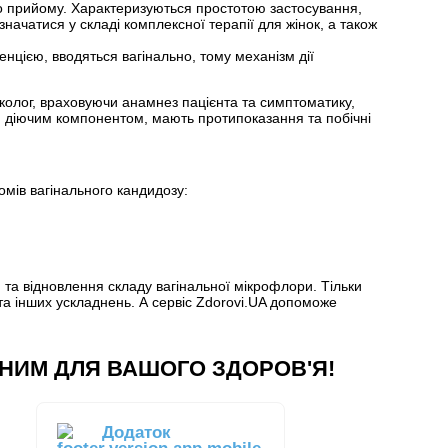
о прийому. Характеризуються простотою застосування,
ачатися у складі комплексної терапії для жінок, а також
нцією, вводяться вагінально, тому механізм дії
еколог, враховуючи анамнез пацієнта та симптоматику,
ою діючим компонентом, мають протипоказання та побічні
і
омів вагінального кандидозу:
та відновлення складу вагінальної мікрофлори. Тільки
та інших ускладнень. А сервіс Zdorovi.UA допоможе
НИМ ДЛЯ ВАШОГО ЗДОРОВ'Я!
Додаток