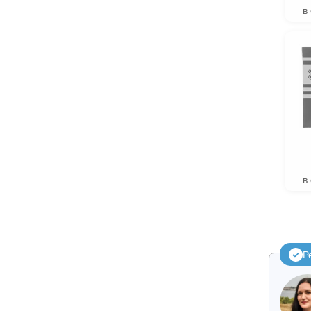
в
в
Р