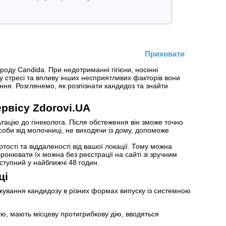
Приховати
оду Candida. При недотриманні гігієни, носінні
у стресі та впливу інших несприятливих факторів вони
я. Розглянемо, як розпізнати кандидоз та знайти
рвісу Zdorovi.UA
тацію до гінеколога. Після обстеження він зможе точно
асоби від молочниці, не виходячи із дому, допоможе
ртості та віддаленості від вашої локації. Тому можна
бронювати їх можна без реєстрації на сайті зі зручним
тупний у найближчі 48 годин.
ці
кування кандидозу в різних формах випуску із системною
тю, мають місцеву протигрибкову дію, вводяться