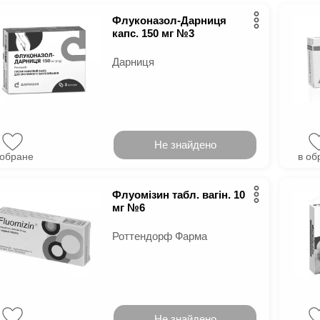
Флуконазол-Дарниця
капс. 150 мг №3
Дарниця
Не знайдено
 обране
в об
Флуомізин табл. вагін. 10
мг №6
Роттендорф Фарма
Не знайдено