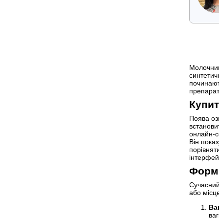
Молочниц
синтетич
починают
препарат
Купит
Поява оз
встанови
онлайн-с
Він показ
порівняти
інтерфей
Форми
Сучасний
або місц
Ва
ва