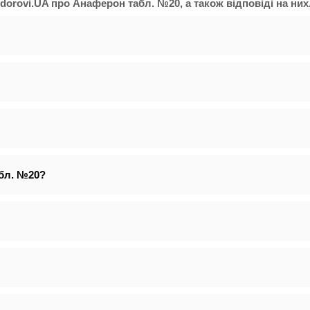
dorovi.UA про Анаферон табл. №20, а також відповіді на них
абл. №20?