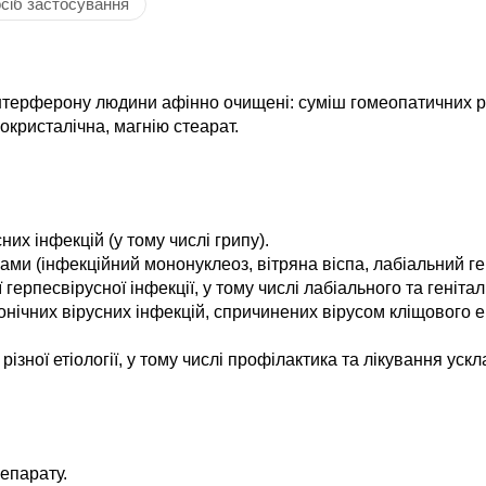
сіб застосування
 інтерферону людини афінно очищені: суміш гомеопатичних р
окристалічна, магнію стеарат.
их інфекцій (у тому числі грипу).
ми (інфекційний мононуклеоз, вітряна віспа, лабіальний гер
герпесвірусної інфекції, у тому числі лабіального та генітал
онічних вірусних інфекцій, спричинених вірусом кліщового 
зної етіології, у тому числі профілактика та лікування ускл
епарату.