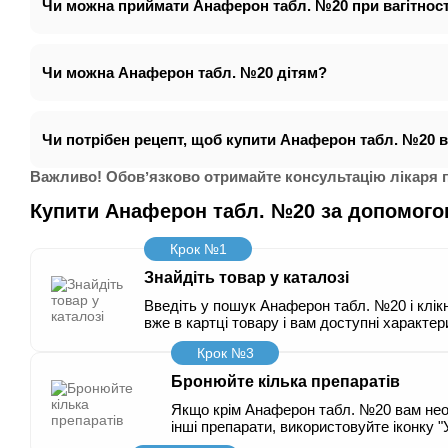
Чи можна приймати Анаферон табл. №20 при вагітност
Чи можна Анаферон табл. №20 дітям?
Чи потрібен рецепт, щоб купити Анаферон табл. №20 в
Важливо! Обовʼязково отримайте консультацію лікаря п
Купити Анаферон табл. №20 за допомог
Крок №1
Знайдіть товар у каталозі
Введіть у пошук Анаферон табл. №20 і клікн
вже в картці товару і вам доступні характер
Крок №3
Бронюйте кілька препаратів
Якщо крім Анаферон табл. №20 вам нео
інші препарати, використовуйте іконку "