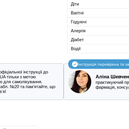
Діти
Вагітні
Годуючі
Алергія
Діабет
Водії
Інструкція перевірена та 
іціальної інструкції до
Аліна Шевчен
UA тільки з метою
ію для самолікування.
практикуючий про
абл. №20 та памʼятайте, що
фармація, конс
ʼя!