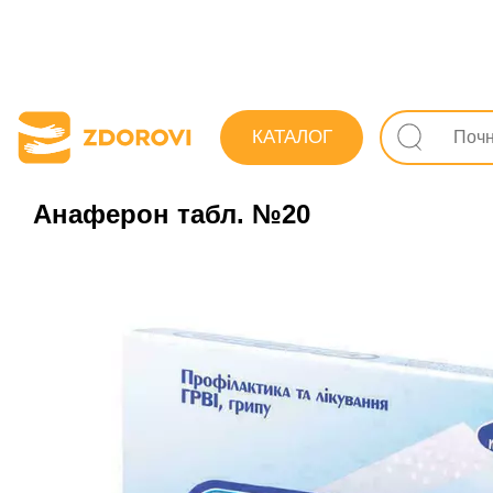
Пошук ліків
Ліки
Протизастудні (грип, ГРЗ)
КАТАЛОГ
Анаферон табл. №20