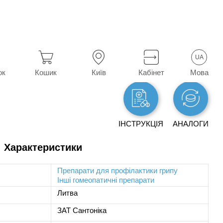
і препарати
Анаферон
UA
Мова
ок
Кошик
Київ
Кабінет
ІНСТРУКЦІЯ
АНАЛОГИ
 Характеристики
Препарати для профілактики грипу
Інші гомеопатичні препарати
Литва
ЗАТ Сантоніка