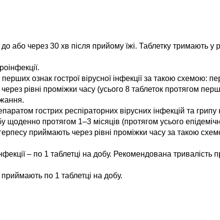
до або через 30 хв після прийому їжі. Таблетку тримають у 
йроінфекції.
перших ознак гострої вірусної інфекції за такою схемою: пе
 через рівні проміжки часу (усього 8 таблеток протягом перш
ужання.
епаратом гострих респіраторних вірусних інфекцій та грипу 
у щоденно протягом 1–3 місяців (протягом усього епідемічн
ерпесу приймають через рівні проміжки часу за такою схемою:
нфекції – по 1 таблетці на добу. Рекомендована тривалість 
приймають по 1 таблетці на добу.