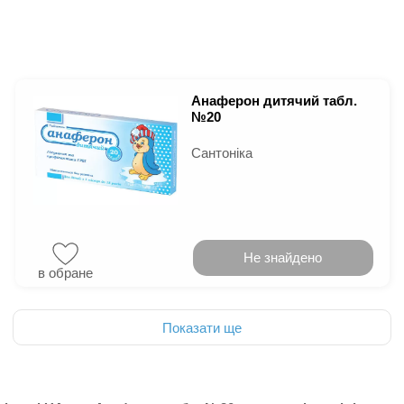
Анаферон дитячий табл.
№20
Сантоніка
Не знайдено
в обране
Показати ще