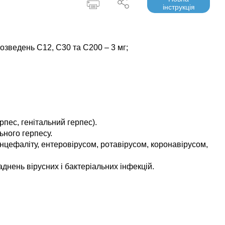
інструкція
озведень С12, С30 та С200 – 3 мг;
пес, генітальний герпес).
ьного герпесу.
енцефаліту, ентеровірусом, ротавірусом, коронавірусом,
аднень вірусних і бактеріальних інфекцій.