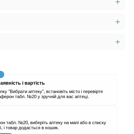
аявність і вартість
пку "Вибрати аптеку", встановіть місто і перевірте
аферон табл. №20 у зручній для вас аптеці.
н табл. №20, виберіть аптеку на мапі або в списку
еї, і товар додасться в кошик.