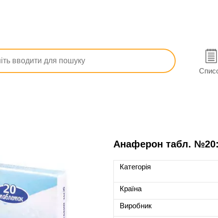
Гомеопатичні
Профілактика грипу
Інші гомеопатичн
Спис
Анаферон табл. №20:
Категорія
Країна
Виробник