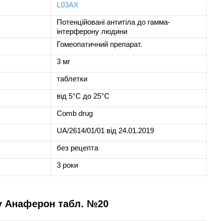
L03AX
Потенційовані антитіла до гамма-
інтерферону людини
Гомеопатичний препарат.
3 мг
таблетки
від 5°C до 25°C
Comb drug
UA/2614/01/01 від 24.01.2019
без рецепта
3 роки
у Анаферон табл. №20