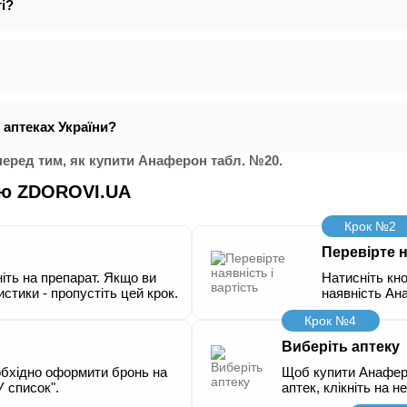
і?
 аптеках України?
еред тим, як купити Анаферон табл. №20.
ою ZDOROVI.UA
Крок №2
Перевірте н
іть на препарат. Якщо ви
Натисніть кно
истики - пропустіть цей крок.
наявність Ан
Крок №4
Виберіть аптеку
бхідно оформити бронь на
Щоб купити Анаферо
У список".
аптек, клікніть на н