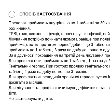
СПОСІБ ЗАСТОСУВАННЯ
Препарат приймають внутрішньо по 1 таблетці за 30 хв 
розчинення.
ГРВІ, грип, кишкові інфекції, герпесвірусні інфекції, не
Лікування потрібно починати якомога раніше при появі 
прийомів), потім протягом першої доби – ще 3 таблетки
приймають по 1 таблетці 3 рази на добу до повного од
За відсутності покращення на третій день лікування пр
Для профілактики приймають по 1 таблетці 1 раз на доб
Генітальний герпес. При гострих проявах генітального г
таблетці 4 рази на добу не менше 3 тижнів.
Для профілактики рецидивів хронічної герпесвірусної і
досягати 6 місяців.
Для лікування та профілактики імунодефіцитних станів 
Діти.
Не застосовувати дітям.