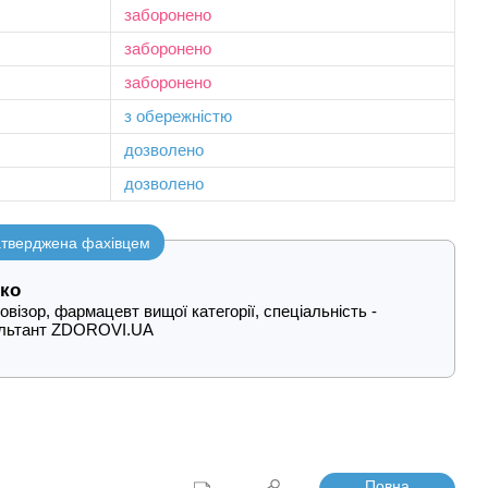
заборонено
заборонено
заборонено
з обережністю
дозволено
дозволено
затверджена фахівцем
ко
візор, фармацевт вищої категорії, спеціальність -
ультант ZDOROVI.UA
Повна