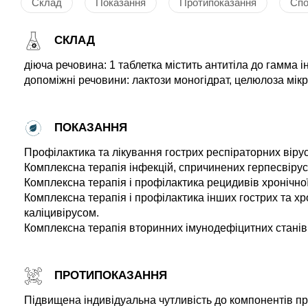
Склад
Показання
Протипоказання
Спо
СКЛАД
діюча речовина: 1 таблетка містить антитіла до гамма
допоміжні речовини: лактози моногідрат, целюлоза мікр
ПОКАЗАННЯ
Профілактика та лікування гострих респіраторних вірусн
Комплексна терапія інфекцій, спричинених герпесвіруса
Комплексна терапія і профілактика рецидивів хронічної 
Комплексна терапія і профілактика інших гострих та хр
каліцивірусом.
Комплексна терапія вторинних імунодефіцитних станів рі
ПРОТИПОКАЗАННЯ
Підвищена індивідуальна чутливість до компонентів пр