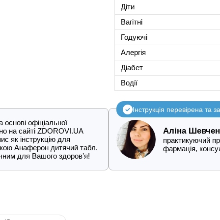
Діти
Вагітні
Годуючі
Алергія
Діабет
Водії
Інструкція перевірена та 
 основі офіціальної
Аліна Шевчен
ено на сайті ZDOROVI.UA
ис як інструкцію для
практикуючий про
пкою Анаферон дитячий табл.
фармація, конс
чним для Вашого здоровʼя!