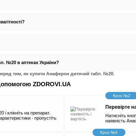
агітності?
л. №20 в аптеках України?
еред тим, як купити Анаферон дитячий табл. №20.
 допомогою ZDOROVI.UA
Крок №2
Перевірте на
 і клікніть на препарат.
Натисніть кноп
характеристики - пропустіть
наявність Ана
Крок №4