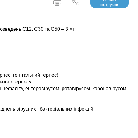
інструкція
озведень С12, С30 та С50 – 3 мг;
пес, генітальний герпес).
ьного герпесу.
енцефаліту, ентеровірусом, ротавірусом, коронавірусом,
аднень вірусних і бактеріальних інфекцій.