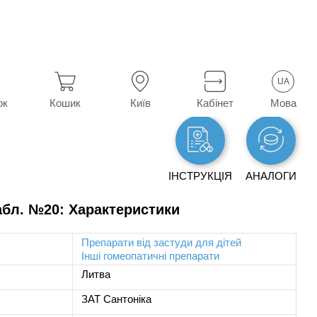
тичні препарати
Анаферон
UA
Мова
ок
Кошик
Київ
Кабінет
ІНСТРУКЦІЯ
АНАЛОГИ
бл. №20: Характеристики
Препарати від застуди для дітей
Інші гомеопатичні препарати
Литва
ЗАТ Сантоніка