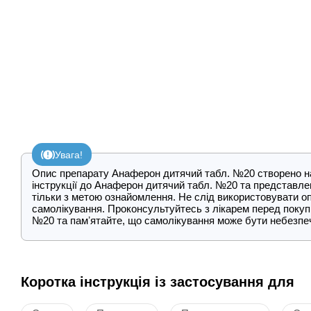
Увага!
Опис препарату Анаферон дитячий табл. №20 створено на
інструкції до Анаферон дитячий табл. №20 та представл
тільки з метою ознайомлення. Не слід використовувати оп
самолікування. Проконсультуйтесь з лікарем перед поку
№20 та памʼятайте, що самолікування може бути небезпе
Коротка інструкція із застосування для