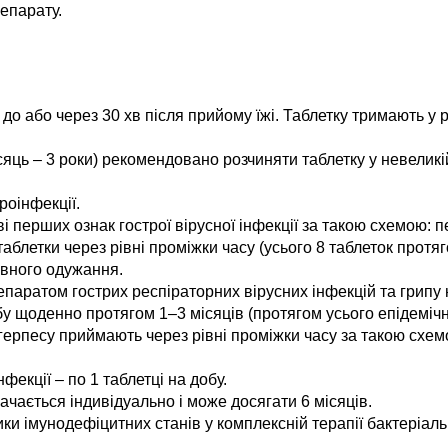
епарату.
до або через 30 хв після прийому їжі. Таблетку тримають у 
яць – 3 роки) рекомендовано розчиняти таблетку у невеликій 
йроінфекції.
 перших ознак гострої вірусної інфекції за такою схемою: 
таблетки через рівні проміжки часу (усього 8 таблеток протя
овного одужання.
епаратом гострих респіраторних вірусних інфекцій та грипу 
у щоденно протягом 1–3 місяців (протягом усього епідемічн
ерпесу приймають через рівні проміжки часу за такою схемою:
фекції – по 1 таблетці на добу.
чається індивідуально і може досягати 6 місяців.
ки імунодефіцитних станів у комплексній терапії бактеріаль