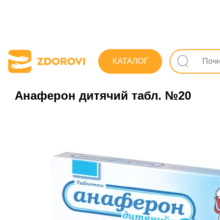
Пошук ліків
Ліки
Протизастудні (грип, ГРЗ)
КАТАЛОГ
Анаферон дитячий табл. №20