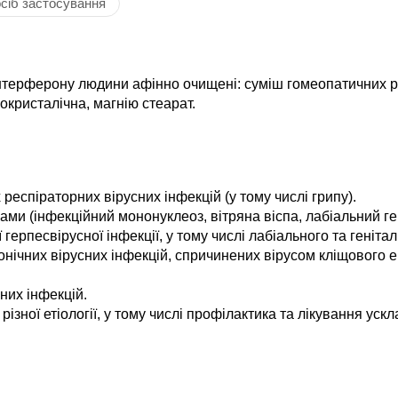
сіб застосування
 інтерферону людини афінно очищені: суміш гомеопатичних р
окристалічна, магнію стеарат.
 респіраторних вірусних інфекцій (у тому числі грипу).
ми (інфекційний мононуклеоз, вітряна віспа, лабіальний гер
герпесвірусної інфекції, у тому числі лабіального та генітал
онічних вірусних інфекцій, спричинених вірусом кліщового 
них інфекцій.
зної етіології, у тому числі профілактика та лікування ускл