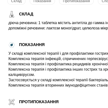
Склад
Показання
Протипоказання
Спо
СКЛАД
діюча речовина: 1 таблетка містить антитіла до гамма
допоміжні речовини: лактози моногідрат, целюлоза мікр
ПОКАЗАННЯ
У складі комплексної терапії і для профілактики гострих
Комплексна терапія інфекцій, спричинених герпесвіруса
Комплексна терапія і профілактика рецидивів хронічної 
Комплексна терапія і профілактика інших гострих та хр
каліцивірусом.
Застосовується у складі комплексної терапії бактеріаль
Комплексна терапія вторинних імунодефіцитних станів рі
ПРОТИПОКАЗАННЯ