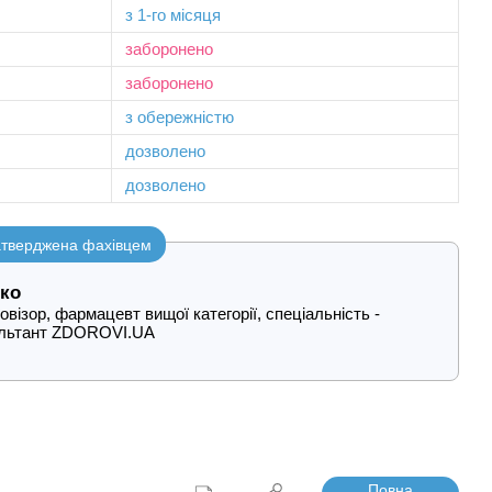
з 1-го місяця
заборонено
заборонено
з обережністю
дозволено
дозволено
затверджена фахівцем
ко
візор, фармацевт вищої категорії, спеціальність -
ультант ZDOROVI.UA
Повна