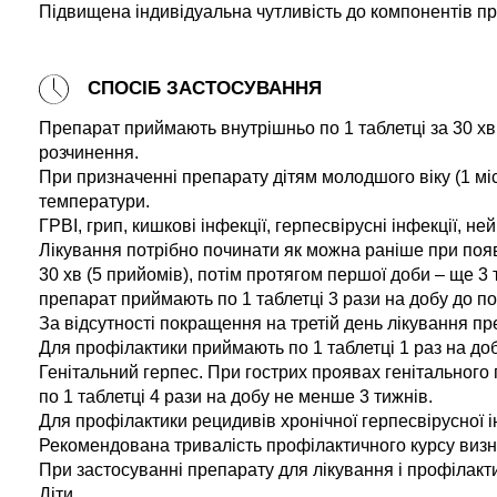
Підвищена індивідуальна чутливість до компонентів пр
СПОСІБ ЗАСТОСУВАННЯ
Препарат приймають внутрішньо по 1 таблетці за 30 хв 
розчинення.
При призначенні препарату дітям молодшого віку (1 міс
температури.
ГРВІ, грип, кишкові інфекції, герпесвірусні інфекції, не
Лікування потрібно починати як можна раніше при появі
30 хв (5 прийомів), потім протягом першої доби – ще 3 
препарат приймають по 1 таблетці 3 рази на добу до п
За відсутності покращення на третій день лікування пр
Для профілактики приймають по 1 таблетці 1 раз на доб
Генітальний герпес. При гострих проявах генітального г
по 1 таблетці 4 рази на добу не менше 3 тижнів.
Для профілактики рецидивів хронічної герпесвірусної ін
Рекомендована тривалість профілактичного курсу визна
При застосуванні препарату для лікування і профілакти
Діти.