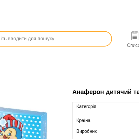
Гомеопатичні
Протизастудні для дітей
Інші гомеопа
Спис
Анаферон дитячий та
Категорія
Країна
Виробник