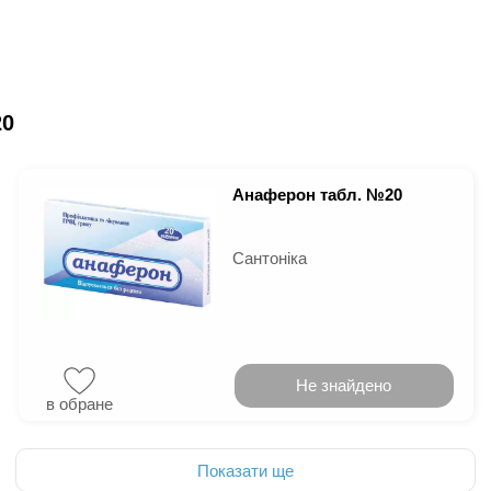
20
Анаферон табл. №20
Сантоніка
Не знайдено
в обране
Показати ще