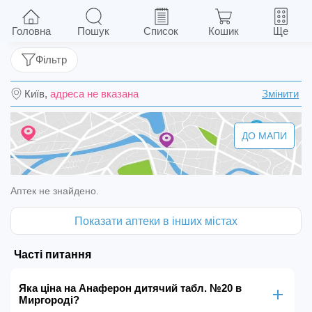
Анаферон дитячий табл. №20
Головна
Пошук
Список
Кошик
Ще
Фільтр
Київ,
адреса не вказана
Змінити
ДО МАПИ
Аптек не знайдено.
Показати аптеки в інших містах
Часті питання
Яка ціна на Анаферон дитячий табл. №20 в
Миргороді?