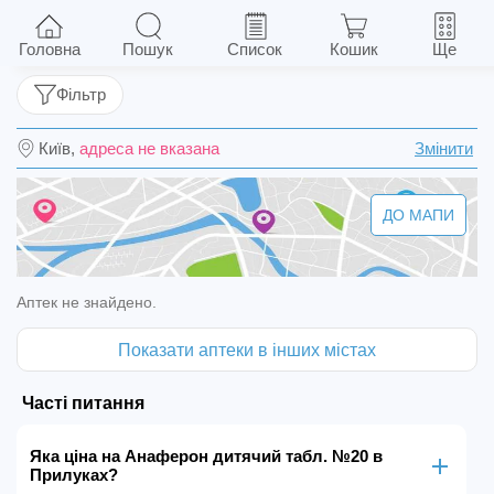
Анаферон дитячий табл. №20
Головна
Пошук
Список
Кошик
Ще
Фільтр
Київ,
адреса не вказана
Змінити
ДО МАПИ
Аптек не знайдено.
Показати аптеки в інших містах
Часті питання
Яка ціна на Анаферон дитячий табл. №20 в
Прилуках?