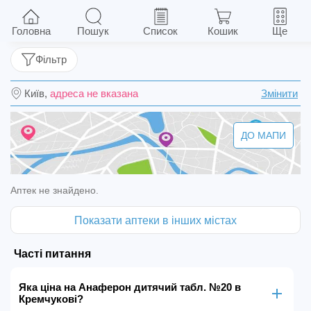
Анаферон дитячий табл. №20
Головна
Пошук
Список
Кошик
Ще
Фільтр
Київ,
адреса не вказана
Змінити
ДО МАПИ
Аптек не знайдено.
Показати аптеки в інших містах
Часті питання
Яка ціна на Анаферон дитячий табл. №20 в
Кремчукові?