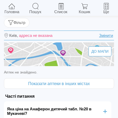
Анаферон дитячий табл. №20
Головна
Пошук
Список
Кошик
Ще
Фільтр
Київ,
адреса не вказана
Змінити
ДО МАПИ
Аптек не знайдено.
Показати аптеки в інших містах
Часті питання
Яка ціна на Анаферон дитячий табл. №20 в
Мукачеві?