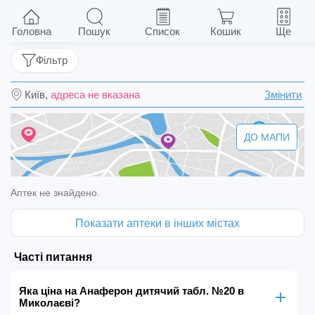
Анаферон дитячий табл. №20
Головна
Пошук
Список
Кошик
Ще
Фільтр
Київ,
адреса не вказана
Змінити
ДО МАПИ
Аптек не знайдено.
Показати аптеки в інших містах
Часті питання
Яка ціна на Анаферон дитячий табл. №20 в
Миколаєві?