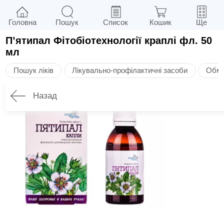
Головна
Пошук
Список
Кошик
Ще
Пʼятипал Фітобіотехнології краплі фл. 50
мл
Пошук ліків
Лікувально-профілактичні засоби
Обмі
Назад
Опис