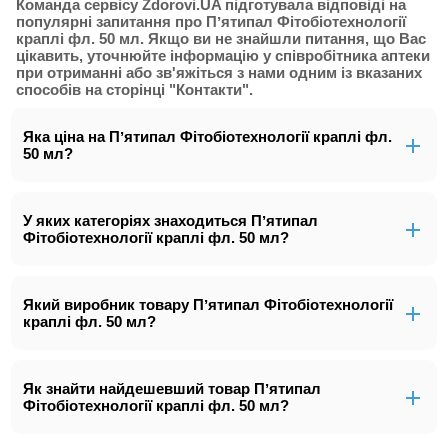
Команда сервісу Zdorovi.UA підготувала відповіді на
популярні запитання про Пʼятипал Фітобіотехнології
краплі фл. 50 мл. Якщо ви не знайшли питання, що Вас
цікавить, уточнюйте інформацію у співробітника аптеки
при отриманні або зв'яжіться з нами одним із вказаних
способів на сторінці "Контакти".
Яка ціна на Пʼятипал Фітобіотехнології краплі фл.
50 мл?
У яких категоріях знаходиться Пʼятипал
Фітобіотехнології краплі фл. 50 мл?
Який виробник товару Пʼятипал Фітобіотехнології
краплі фл. 50 мл?
Як знайти найдешевший товар Пʼятипал
Фітобіотехнології краплі фл. 50 мл?