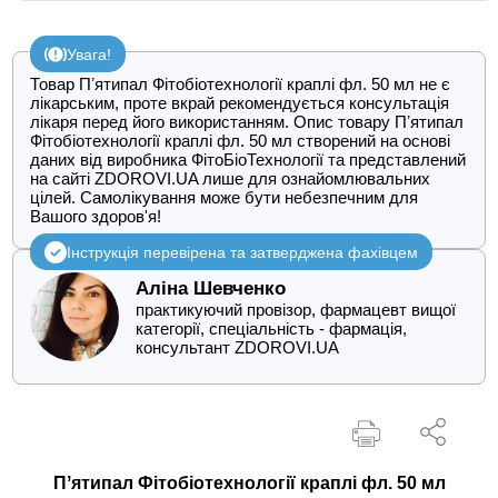
Увага!
Товар Пʼятипал Фітобіотехнології краплі фл. 50 мл не є
лікарським, проте вкрай рекомендується консультація
лікаря перед його використанням. Опис товару Пʼятипал
Фітобіотехнології краплі фл. 50 мл створений на основі
даних від виробника ФітоБіоТехнології та представлений
на сайті ZDOROVI.UA лише для ознайомлювальних
цілей. Самолікування може бути небезпечним для
Вашого здоров'я!
Інструкція перевірена та затверджена фахівцем
Аліна Шевченко
практикуючий провізор, фармацевт вищої
категорії, спеціальність - фармація,
консультант ZDOROVI.UA
Пʼятипал Фітобіотехнології краплі фл. 50 мл