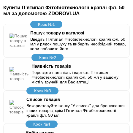
Купити Пʼятипал Фітобіотехнології краплі фл. 50
мл за допомогою ZDOROVI.UA
Крок №1
Пошук товару в каталозі
Введіть Пʼятипал Фітобіотехнології краплі фл. 50
мл у рядок пошуку та виберіть необхідний товар,
коли побачите його.
Крок №2
Наявність товарів
Перевірте наявність і вартість Пʼятипал
Фітобіотехнології краплі фл. 50 мл у вашому
місті у зручній для Вас аптеці.
Крок №3
Список товарів
Використовуйте іконку "У список" для бронювання
інших товарів, крім Пʼятипал Фітобіотехнології
краплі фл. 50 мл.
Крок №4
Вибір аптеки