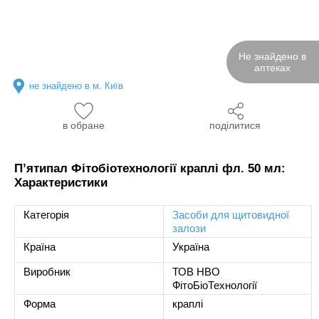
Не знайдено в
аптеках
не знайдено в м. Київ
в обране
поділитися
Пʼятипал Фітобіотехнології краплі фл. 50 мл:
Характеристики
Категорія
Засоби для щитовидної
залози
Країна
Україна
Виробник
ТОВ НВО
ФітоБіоТехнології
Форма
краплі