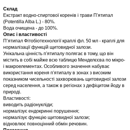
Склад
Екстракт водно-спиртової коренів і трави П'ятипал
(Potentilla Alba L.) - 80%.
Вода очищена - до 100%.
Опис і властивості
Пʼятипал Фітобіотехнології краплі фл. 50 мл - краплі для
нормалізації функцій щитовидної залози.
Унікальна цінність п'ятипалу полягає в тому, що він
містить в собі майже всю таблицю Менделєєва по мікро-
і макроелементах. Особливого значення набуває
використання кореня п'ятипалу в зонах з високим
показником чисельності захворювань щитовидної залози
серед населення, а також в регіонах з дефіцитом йоду в
природі.
Властивості:
виводить радіонукліди;
нормалізує ендокринні порушення;
нормалізує функцію щитовидної залози;
відновлює повноцінний обмін речовин.